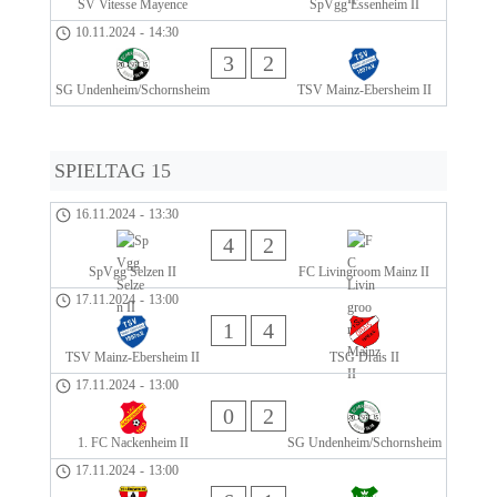
SV Vitesse Mayence
SpVgg Essenheim II
10.11.2024
-
14:30
3
2
SG Undenheim/Schornsheim
TSV Mainz-Ebersheim II
SPIELTAG 15
16.11.2024
-
13:30
4
2
SpVgg Selzen II
FC Livingroom Mainz II
17.11.2024
-
13:00
1
4
TSV Mainz-Ebersheim II
TSG Drais II
17.11.2024
-
13:00
0
2
1. FC Nackenheim II
SG Undenheim/Schornsheim
17.11.2024
-
13:00