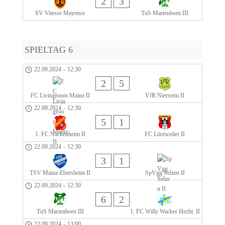
2
3
SV Vitesse Mayence
TuS Marienborn III
SPIELTAG 6
22.09.2024
-
12:30
2
5
FC Livingroom Mainz II
VfR Nierstein II
22.09.2024
-
12:30
5
1
1. FC Nackenheim II
FC Lörzweiler II
22.09.2024
-
12:30
3
1
TSV Mainz-Ebersheim II
SpVgg Selzen II
22.09.2024
-
12:30
6
2
TuS Marienborn III
1. FC Willy Wacker Hecht. II
22.09.2024
-
13:00