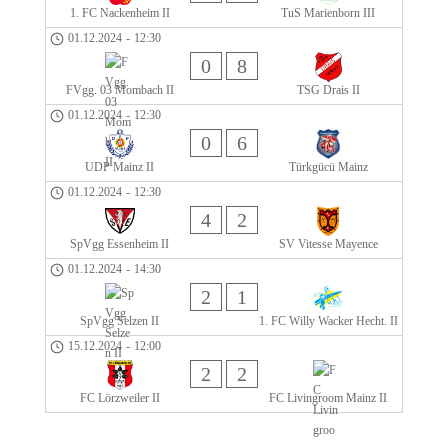
1. FC Nackenheim II
TuS Marienborn III
01.12.2024
-
12:30
0
8
FVgg. 03 Mombach II
TSG Drais II
01.12.2024
-
12:30
0
6
UDP Mainz II
Türkgücü Mainz
01.12.2024
-
12:30
4
2
SpVgg Essenheim II
SV Vitesse Mayence
01.12.2024
-
14:30
2
1
SpVgg Selzen II
1. FC Willy Wacker Hecht. II
15.12.2024
-
12:00
2
2
FC Lörzweiler II
FC Livingroom Mainz II