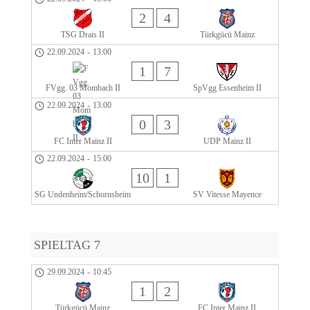
2
4
TSG Drais II
Türkgücü Mainz
22.09.2024
-
13:00
1
7
FVgg. 03 Mombach II
SpVgg Essenheim II
22.09.2024
-
13:00
0
3
FC Inter Mainz II
UDP Mainz II
22.09.2024
-
15:00
10
1
SG Undenheim/Schornsheim
SV Vitesse Mayence
SPIELTAG 7
29.09.2024
-
10:45
1
2
Türkgücü Mainz
FC Inter Mainz II