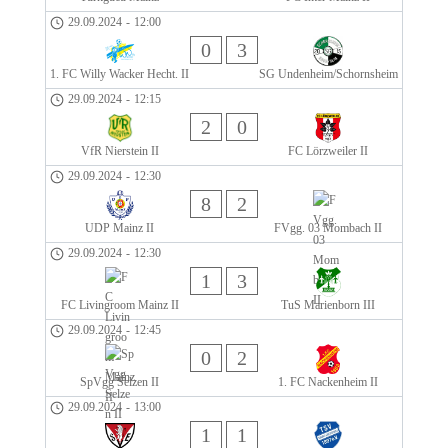
29.09.2024
-
12:00
0
3
1. FC Willy Wacker Hecht. II
SG Undenheim/Schornsheim
29.09.2024
-
12:15
2
0
VfR Nierstein II
FC Lörzweiler II
29.09.2024
-
12:30
8
2
UDP Mainz II
FVgg. 03 Mombach II
29.09.2024
-
12:30
1
3
FC Livingroom Mainz II
TuS Marienborn III
29.09.2024
-
12:45
0
2
SpVgg Selzen II
1. FC Nackenheim II
29.09.2024
-
13:00
1
1