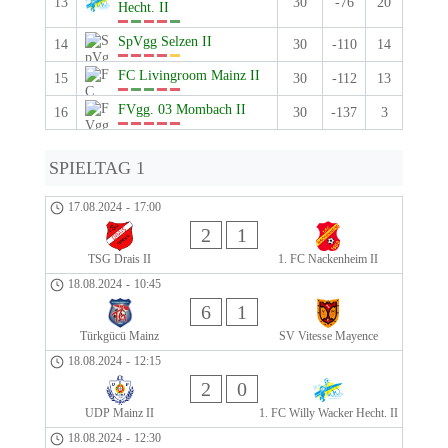
13
30
-76
20
Hecht. II
SpVgg Selzen II
14
30
-110
14
FC Livingroom Mainz II
15
30
-112
13
FVgg. 03 Mombach II
16
30
-137
3
SPIELTAG 1
17.08.2024
-
17:00
2
1
TSG Drais II
1. FC Nackenheim II
18.08.2024
-
10:45
6
1
Türkgücü Mainz
SV Vitesse Mayence
18.08.2024
-
12:15
2
0
UDP Mainz II
1. FC Willy Wacker Hecht. II
18.08.2024
-
12:30