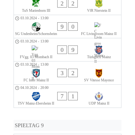
2
2
TuS Marienborn III
VfR Nierstein II
03.10.2024
-
13:00
9
0
SG Undenheim/Schornsheim
FC Livingroom Mainz II
03.10.2024
-
13:00
0
9
FVgg. 03 Mombach II
Türkgücü Mainz
03.10.2024
-
13:00
3
2
FC Inter Mainz II
SV Vitesse Mayence
04.10.2024
-
20:00
7
1
TSV Mainz-Ebersheim II
UDP Mainz II
SPIELTAG 9