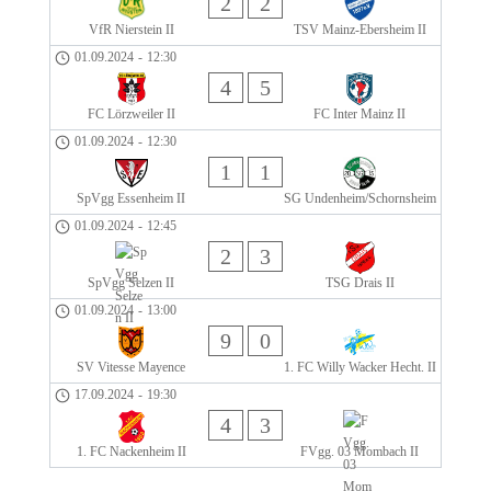
2
2
VfR Nierstein II
TSV Mainz-Ebersheim II
01.09.2024
-
12:30
4
5
FC Lörzweiler II
FC Inter Mainz II
01.09.2024
-
12:30
1
1
SpVgg Essenheim II
SG Undenheim/Schornsheim
01.09.2024
-
12:45
2
3
SpVgg Selzen II
TSG Drais II
01.09.2024
-
13:00
9
0
SV Vitesse Mayence
1. FC Willy Wacker Hecht. II
17.09.2024
-
19:30
4
3
1. FC Nackenheim II
FVgg. 03 Mombach II