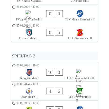
SV Vitesse Mayence
VfR Nierstein II
25.08.2024
-
13:00
0
9
FVgg. 03 Mombach II
TSV Mainz-Ebersheim II
25.08.2024
-
13:00
0
5
FC Inter Mainz II
1. FC Nackenheim II
SPIELTAG 3
01.09.2024
-
10:45
10
0
Türkgücü Mainz
FC Livingroom Mainz II
01.09.2024
-
12:30
4
6
UDP Mainz II
TuS Marienborn III
01.09.2024
-
12:30