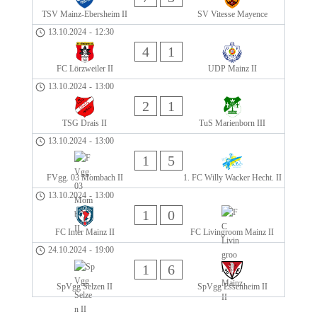
TSV Mainz-Ebersheim II
SV Vitesse Mayence
13.10.2024
-
12:30
4
1
FC Lörzweiler II
UDP Mainz II
13.10.2024
-
13:00
2
1
TSG Drais II
TuS Marienborn III
13.10.2024
-
13:00
1
5
FVgg. 03 Mombach II
1. FC Willy Wacker Hecht. II
13.10.2024
-
13:00
1
0
FC Inter Mainz II
FC Livingroom Mainz II
24.10.2024
-
19:00
1
6
SpVgg Selzen II
SpVgg Essenheim II