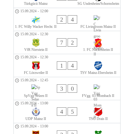
Türkgücü Mainz
SG Undenheim/Schornsheim
15.09.2024
-
12:00
2
4
1. FC Willy Wacker Hecht. II
FC Livingroom Mainz II
15.09.2024
-
12:30
7
2
VfR Nierstein II
1. FC Nackenheim II
15.09.2024
-
12:30
1
4
FC Lörzweiler II
TSV Mainz-Ebersheim II
15.09.2024
-
12:45
3
0
SpVgg Selzen II
FVgg. 03 Mombach II
15.09.2024
-
13:00
4
5
UDP Mainz II
TSG Drais II
15.09.2024
-
13:00