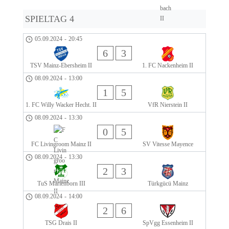
SPIELTAG 4
05.09.2024
-
20:45
6
3
TSV Mainz-Ebersheim II
1. FC Nackenheim II
08.09.2024
-
13:00
1
5
1. FC Willy Wacker Hecht. II
VfR Nierstein II
08.09.2024
-
13:30
0
5
FC Livingroom Mainz II
SV Vitesse Mayence
08.09.2024
-
13:30
2
3
TuS Marienborn III
Türkgücü Mainz
08.09.2024
-
14:00
2
6
TSG Drais II
SpVgg Essenheim II