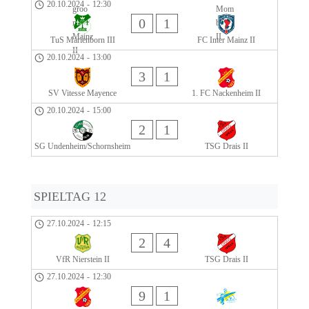
20.10.2024
-
12:30
0
1
TuS Marienborn III
FC Inter Mainz II
20.10.2024
-
13:00
3
1
SV Vitesse Mayence
1. FC Nackenheim II
20.10.2024
-
15:00
2
1
SG Undenheim/Schornsheim
TSG Drais II
SPIELTAG 12
27.10.2024
-
12:15
2
4
VfR Nierstein II
TSG Drais II
27.10.2024
-
12:30
9
1