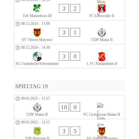
3
2
TuS Marienborn III
FC Lörzweiler II
08.12.2024
-
13:00
3
1
SV Vitesse Mayence
UDP Mainz II
08.12.2024
-
14:30
3
0
SG Undenheim/Schornsheim
1. FC Nackenheim II
SPIELTAG 19
09.03.2025
-
12:15
10
0
UDP Mainz II
FC Livingroom Mainz II
09.03.2025
-
12:15
3
5
VfR Nierstein II
SV Vitesse Mayence