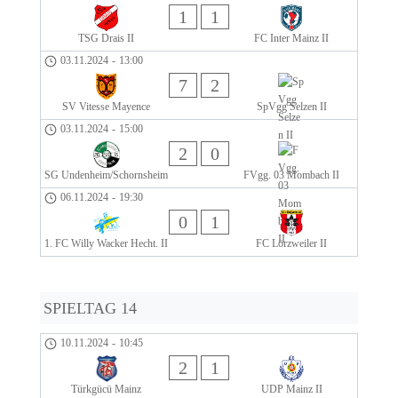
1
1
TSG Drais II
FC Inter Mainz II
03.11.2024
-
13:00
7
2
SV Vitesse Mayence
SpVgg Selzen II
03.11.2024
-
15:00
2
0
SG Undenheim/Schornsheim
FVgg. 03 Mombach II
06.11.2024
-
19:30
0
1
1. FC Willy Wacker Hecht. II
FC Lörzweiler II
SPIELTAG 14
10.11.2024
-
10:45
2
1
Türkgücü Mainz
UDP Mainz II