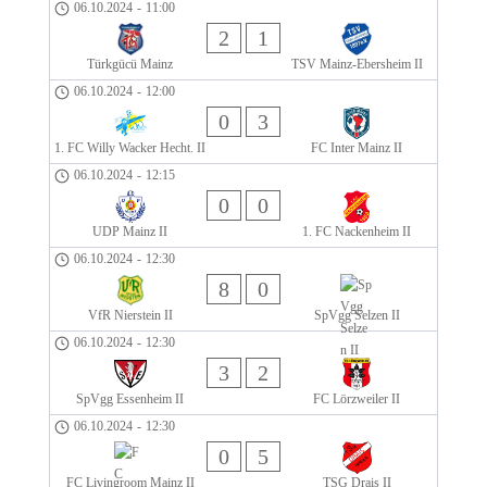
06.10.2024
-
11:00
2
1
Türkgücü Mainz
TSV Mainz-Ebersheim II
06.10.2024
-
12:00
0
3
1. FC Willy Wacker Hecht. II
FC Inter Mainz II
06.10.2024
-
12:15
0
0
UDP Mainz II
1. FC Nackenheim II
06.10.2024
-
12:30
8
0
VfR Nierstein II
SpVgg Selzen II
06.10.2024
-
12:30
3
2
SpVgg Essenheim II
FC Lörzweiler II
06.10.2024
-
12:30
0
5
FC Livingroom Mainz II
TSG Drais II