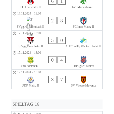
6
1
FC Lörzweiler II
TuS Marienborn III
17.11.2024
-
13:00
2
8
FVgg. 03 Mombach II
FC Inter Mainz II
17.11.2024
-
13:00
5
0
SpVgg Essenheim II
1. FC Willy Wacker Hecht. II
17.11.2024
-
13:00
0
4
VfR Nierstein II
Türkgücü Mainz
17.11.2024
-
13:00
3
7
UDP Mainz II
SV Vitesse Mayence
SPIELTAG 16