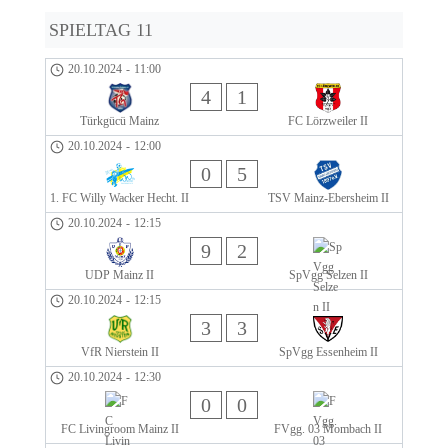
SPIELTAG 11
20.10.2024
-
11:00
4
1
Türkgücü Mainz
FC Lörzweiler II
20.10.2024
-
12:00
0
5
1. FC Willy Wacker Hecht. II
TSV Mainz-Ebersheim II
20.10.2024
-
12:15
9
2
UDP Mainz II
SpVgg Selzen II
20.10.2024
-
12:15
3
3
VfR Nierstein II
SpVgg Essenheim II
20.10.2024
-
12:30
0
0
FC Livingroom Mainz II
FVgg. 03 Mombach II