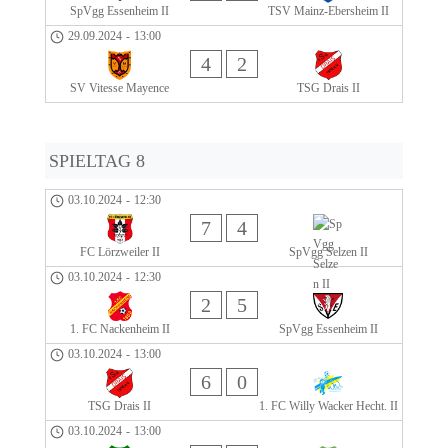
SpVgg Essenheim II
TSV Mainz-Ebersheim II
29.09.2024
-
13:00
4
2
SV Vitesse Mayence
TSG Drais II
SPIELTAG 8
03.10.2024
-
12:30
7
4
FC Lörzweiler II
SpVgg Selzen II
03.10.2024
-
12:30
2
5
1. FC Nackenheim II
SpVgg Essenheim II
03.10.2024
-
13:00
6
0
TSG Drais II
1. FC Willy Wacker Hecht. II
03.10.2024
-
13:00