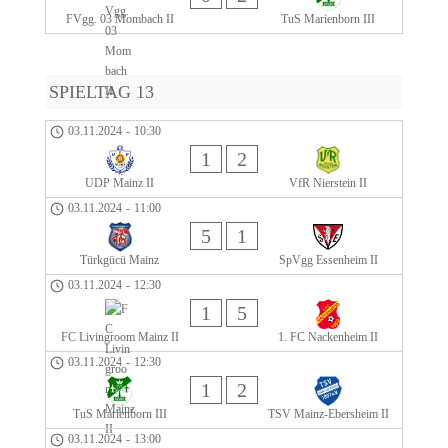
FVgg. 03 Mombach II
TuS Marienborn III
SPIELTAG 13
03.11.2024
-
10:30
1
2
UDP Mainz II
VfR Nierstein II
03.11.2024
-
11:00
5
1
Türkgücü Mainz
SpVgg Essenheim II
03.11.2024
-
12:30
1
5
FC Livingroom Mainz II
1. FC Nackenheim II
03.11.2024
-
12:30
1
2
TuS Marienborn III
TSV Mainz-Ebersheim II
03.11.2024
-
13:00