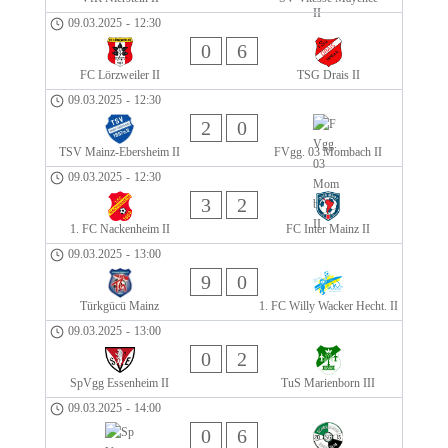
09.03.2025
-
12:30
0
6
FC Lörzweiler II
TSG Drais II
09.03.2025
-
12:30
2
0
TSV Mainz-Ebersheim II
FVgg. 03 Mombach II
09.03.2025
-
12:30
3
2
1. FC Nackenheim II
FC Inter Mainz II
09.03.2025
-
13:00
9
0
Türkgücü Mainz
1. FC Willy Wacker Hecht. II
09.03.2025
-
13:00
0
2
SpVgg Essenheim II
TuS Marienborn III
09.03.2025
-
14:00
0
6