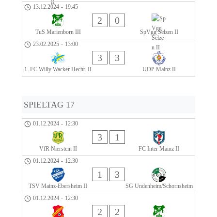
13.12.2024
-
19:45
2
0
TuS Marienborn III
SpVgg Selzen II
23.02.2025
-
13:00
3
3
1. FC Willy Wacker Hecht. II
UDP Mainz II
SPIELTAG 17
01.12.2024
-
12:30
3
1
VfR Nierstein II
FC Inter Mainz II
01.12.2024
-
12:30
1
3
TSV Mainz-Ebersheim II
SG Undenheim/Schornsheim
01.12.2024
-
12:30
2
2