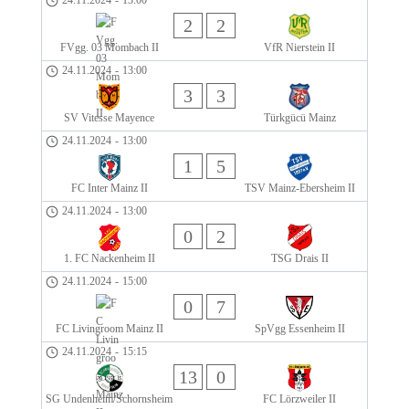
24.11.2024
-
13:00
2
2
FVgg. 03 Mombach II
VfR Nierstein II
24.11.2024
-
13:00
3
3
SV Vitesse Mayence
Türkgücü Mainz
24.11.2024
-
13:00
1
5
FC Inter Mainz II
TSV Mainz-Ebersheim II
24.11.2024
-
13:00
0
2
1. FC Nackenheim II
TSG Drais II
24.11.2024
-
15:00
0
7
FC Livingroom Mainz II
SpVgg Essenheim II
24.11.2024
-
15:15
13
0
SG Undenheim/Schornsheim
FC Lörzweiler II