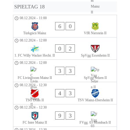
SPIELTAG 18
08.12.2024
-
11:00
6
0
Türkgücü Mainz
VfR Nierstein II
08.12.2024
-
12:00
0
2
1. FC Willy Wacker Hecht. II
SpVgg Essenheim II
08.12.2024
-
12:00
3
3
FC Livingroom Mainz II
SpVgg Selzen II
08.12.2024
-
12:30
4
3
TSG Drais II
TSV Mainz-Ebersheim II
08.12.2024
-
12:30
9
3
FC Inter Mainz II
FVgg. 03 Mombach II
08.12.2024
-
12:30