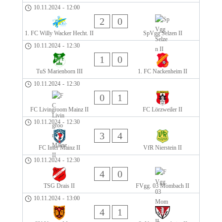
10.11.2024
-
12:00
2
0
1. FC Willy Wacker Hecht. II
SpVgg Selzen II
10.11.2024
-
12:30
1
0
TuS Marienborn III
1. FC Nackenheim II
10.11.2024
-
12:30
0
1
FC Livingroom Mainz II
FC Lörzweiler II
10.11.2024
-
12:30
3
4
FC Inter Mainz II
VfR Nierstein II
10.11.2024
-
12:30
4
0
TSG Drais II
FVgg. 03 Mombach II
10.11.2024
-
13:00
4
1