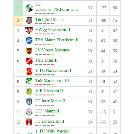
SG
1
30
123
86
Undenheim/Schornsheim
Türkgücü Mainz
2
30
100
75
SpVgg Essenheim II
3
30
51
62
TSV Mainz-Ebersheim II
4
30
43
58
SV Vitesse Mayence
5
30
44
56
TSG Drais II
6
30
31
56
1. FC Nackenheim II
7
30
40
53
TuS Marienborn III
8
30
18
52
VfR Nierstein II
9
30
31
47
FC Inter Mainz II
10
30
22
42
UDP Mainz II
11
30
-13
31
FC Lörzweiler II
12
30
-55
25
1. FC Willy Wacker