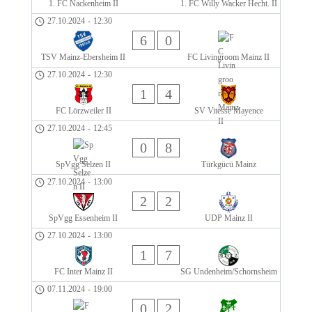
1. FC Nackenheim II
1. FC Willy Wacker Hecht. II
27.10.2024
-
12:30
6
0
TSV Mainz-Ebersheim II
FC Livingroom Mainz II
27.10.2024
-
12:30
1
4
FC Lörzweiler II
SV Vitesse Mayence
27.10.2024
-
12:45
0
8
SpVgg Selzen II
Türkgücü Mainz
27.10.2024
-
13:00
2
2
SpVgg Essenheim II
UDP Mainz II
27.10.2024
-
13:00
1
7
FC Inter Mainz II
SG Undenheim/Schornsheim
07.11.2024
-
19:00
0
2