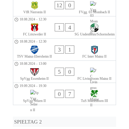
12
0
VfR Nierstein II
FVgg. 03 Mombach II
18.08.2024
-
12:30
1
4
FC Lörzweiler II
SG Undenheim/Schornsheim
18.08.2024
-
12:30
3
1
TSV Mainz-Ebersheim II
FC Inter Mainz II
18.08.2024
-
13:00
5
0
SpVgg Essenheim II
FC Livingroom Mainz II
19.09.2024
-
19:30
0
7
SpVgg Selzen II
TuS Marienborn III
SPIELTAG 2