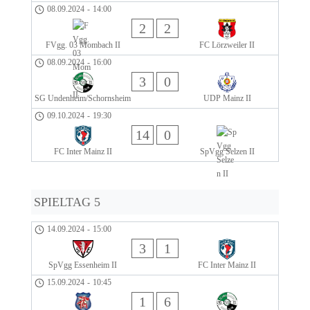
08.09.2024
-
14:00
2
2
FVgg. 03 Mombach II
FC Lörzweiler II
08.09.2024
-
16:00
3
0
SG Undenheim/Schornsheim
UDP Mainz II
09.10.2024
-
19:30
14
0
FC Inter Mainz II
SpVgg Selzen II
SPIELTAG 5
14.09.2024
-
15:00
3
1
SpVgg Essenheim II
FC Inter Mainz II
15.09.2024
-
10:45
1
6