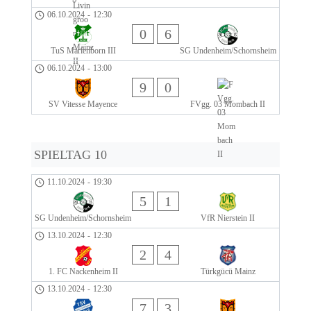
06.10.2024
-
12:30
0
6
TuS Marienborn III
SG Undenheim/Schornsheim
06.10.2024
-
13:00
9
0
SV Vitesse Mayence
FVgg. 03 Mombach II
SPIELTAG 10
11.10.2024
-
19:30
5
1
SG Undenheim/Schornsheim
VfR Nierstein II
13.10.2024
-
12:30
2
4
1. FC Nackenheim II
Türkgücü Mainz
13.10.2024
-
12:30
7
3