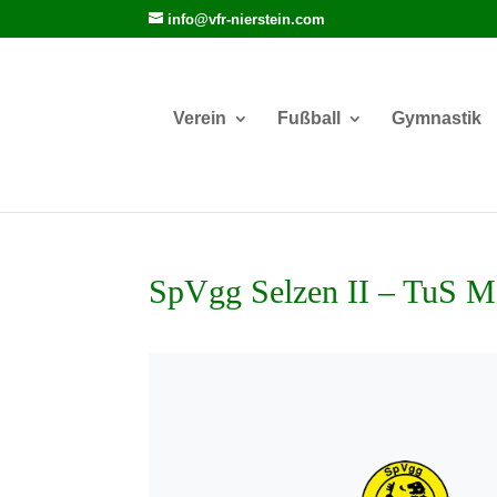
info@vfr-nierstein.com
Verein
Fußball
Gymnastik
SpVgg Selzen II – TuS Ma