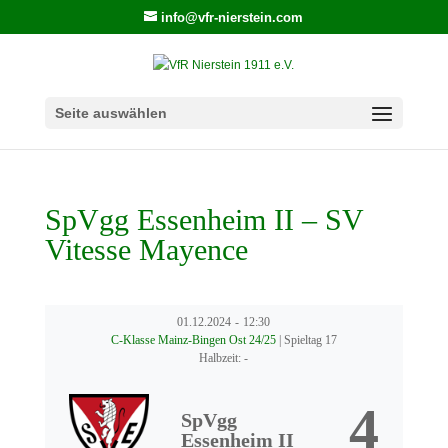
info@vfr-nierstein.com
Seite auswählen
SpVgg Essenheim II – SV
Vitesse Mayence
01.12.2024
-
12:30
C-Klasse Mainz-Bingen Ost 24/25
| Spieltag 17
Halbzeit: -
4
SpVgg
Essenheim II