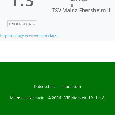
TSV Mainz-Ebersheim II
ENDERGEBNIS
kssportanlage Bretzenheim Platz 2
Datenschutz
Impressum
Mit ❤ aus Nierstein - © 2026 - VfR Nierstein 1911 e.V.