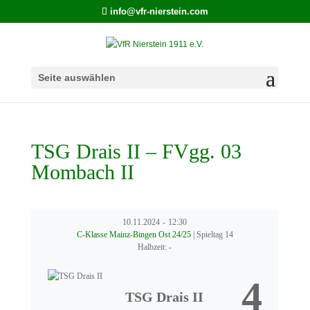
info@vfr-nierstein.com
Seite auswählen
TSG Drais II – FVgg. 03
Mombach II
10.11.2024
-
12:30
C-Klasse Mainz-Bingen Ost 24/25
| Spieltag 14
Halbzeit: -
4
TSG Drais II