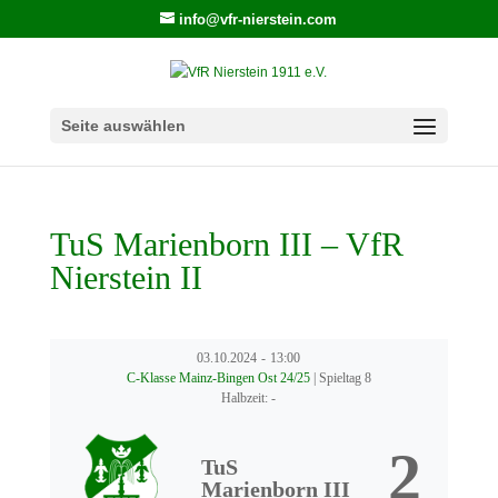
info@vfr-nierstein.com
Seite auswählen
TuS Marienborn III – VfR
Nierstein II
03.10.2024
-
13:00
C-Klasse Mainz-Bingen Ost 24/25
| Spieltag 8
Halbzeit: -
2
TuS
Marienborn III