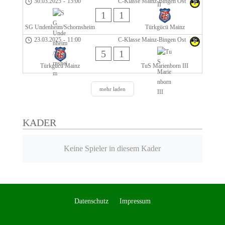
30.03.2025
-
15:00
C-Klasse Mainz-Bingen Ost
1
1
SG Undenheim/Schornsheim
Türkgücü Mainz
23.03.2025
-
11:00
C-Klasse Mainz-Bingen Ost
5
1
Türkgücü Mainz
TuS Marienborn III
mehr laden
KADER
Keine Spieler in diesem Kader
Datenschutz
Impressum