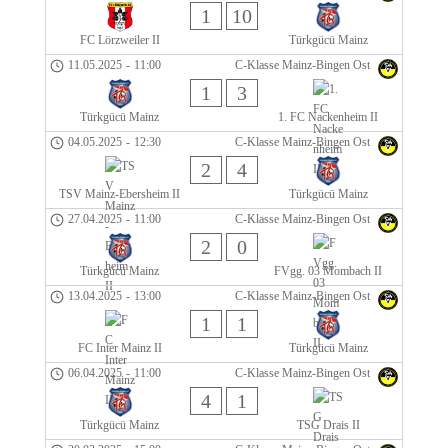
1
10
FC Lörzweiler II
Türkgücü Mainz
11.05.2025
-
11:00
C-Klasse Mainz-Bingen Ost
1
3
Türkgücü Mainz
1. FC Nackenheim II
04.05.2025
-
12:30
C-Klasse Mainz-Bingen Ost
2
4
TSV Mainz-Ebersheim II
Türkgücü Mainz
27.04.2025
-
11:00
C-Klasse Mainz-Bingen Ost
2
0
Türkgücü Mainz
FVgg. 03 Mombach II
13.04.2025
-
13:00
C-Klasse Mainz-Bingen Ost
1
1
FC Inter Mainz II
Türkgücü Mainz
06.04.2025
-
11:00
C-Klasse Mainz-Bingen Ost
4
1
Türkgücü Mainz
TSG Drais II