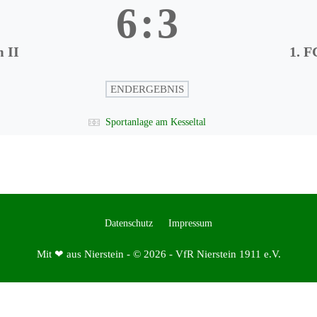
6
:
3
 II
1. F
ENDERGEBNIS
Sportanlage am Kesseltal
Datenschutz
Impressum
Mit ❤ aus Nierstein - © 2026 - VfR Nierstein 1911 e.V.