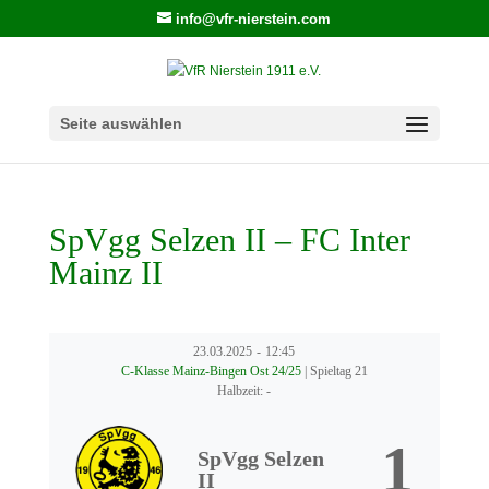
info@vfr-nierstein.com
Seite auswählen
SpVgg Selzen II – FC Inter
Mainz II
23.03.2025
-
12:45
C-Klasse Mainz-Bingen Ost 24/25
| Spieltag 21
Halbzeit: -
1
SpVgg Selzen
II