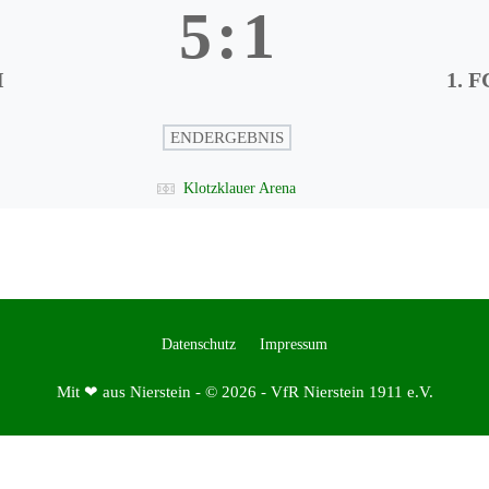
5
:
1
I
1. F
ENDERGEBNIS
Klotzklauer Arena
Datenschutz
Impressum
Mit ❤ aus Nierstein - © 2026 - VfR Nierstein 1911 e.V.