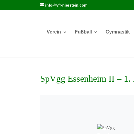
info@vfr-nierstein.com
Verein
Fußball
Gymnastik
SpVgg Essenheim II – 1.