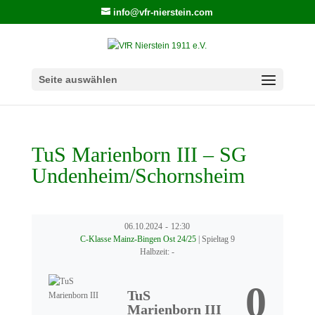
info@vfr-nierstein.com
Seite auswählen
TuS Marienborn III – SG
Undenheim/Schornsheim
06.10.2024
-
12:30
C-Klasse Mainz-Bingen Ost 24/25
| Spieltag 9
Halbzeit: -
0
TuS
Marienborn III