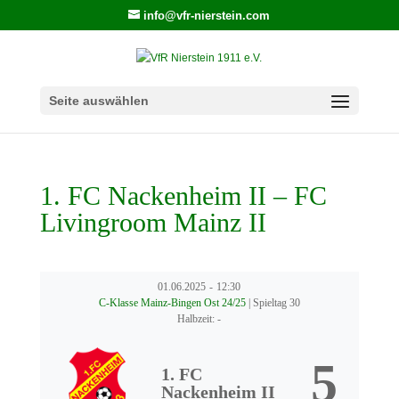
info@vfr-nierstein.com
Seite auswählen
1. FC Nackenheim II – FC
Livingroom Mainz II
01.06.2025
-
12:30
C-Klasse Mainz-Bingen Ost 24/25
| Spieltag 30
Halbzeit: -
5
1. FC
Nackenheim II