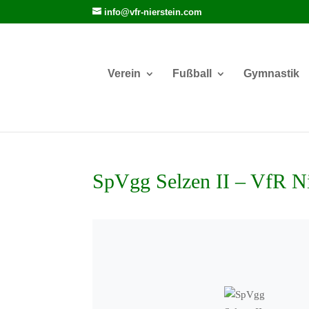
info@vfr-nierstein.com
Verein
Fußball
Gymnastik
SpVgg Selzen II – VfR Nie