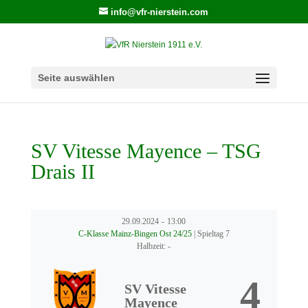
info@vfr-nierstein.com
Seite auswählen
SV Vitesse Mayence – TSG
Drais II
29.09.2024
-
13:00
C-Klasse Mainz-Bingen Ost 24/25
| Spieltag 7
Halbzeit: -
4
SV Vitesse
Mayence