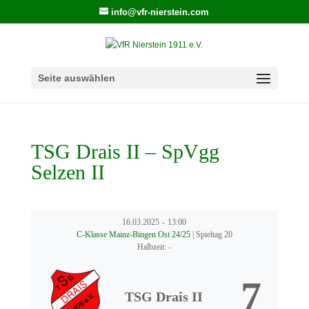
info@vfr-nierstein.com
Seite auswählen
TSG Drais II – SpVgg
Selzen II
16.03.2025
-
13:00
C-Klasse Mainz-Bingen Ost 24/25
| Spieltag 20
Halbzeit: -
7
TSG Drais II