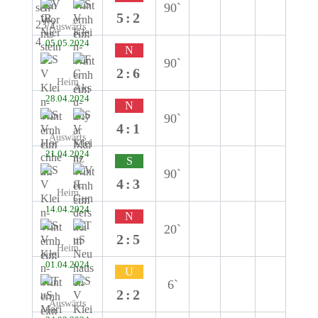
90`
5:2
Auswärts
05.05.2024
N
90`
2:6
Heim
28.04.2024
N
90`
4:1
Auswärts
21.04.2024
S
90`
4:3
Heim
14.04.2024
N
20`
2:5
Heim
01.04.2024
U
6`
2:2
Auswärts