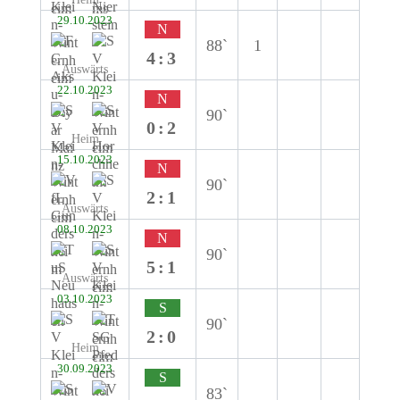
29.10.2023
N
88`
1
4:3
Auswärts
22.10.2023
N
90`
0:2
Heim
15.10.2023
N
90`
2:1
Auswärts
08.10.2023
N
90`
5:1
Auswärts
03.10.2023
S
90`
2:0
Heim
30.09.2023
S
83`