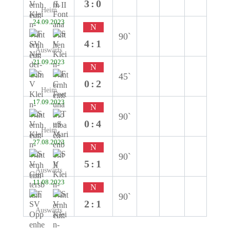
3:0
Heim
24.09.2023
N
90`
4:1
Auswärts
21.09.2023
N
45`
0:2
Heim
17.09.2023
N
90`
0:4
Heim
27.08.2023
N
90`
5:1
Auswärts
11.08.2023
N
90`
2:1
Auswärts