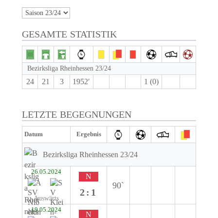
GESAMTE STATISTIK
Bezirksliga Rheinhessen 23/24
24
21
3
1952′
1 (0)
LETZTE BEGEGNUNGEN
Datum
Ergebnis
Bezirksliga Rheinhessen 23/24
26.05.2024
N
90`
2:1
Auswärts
19.05.2024
N