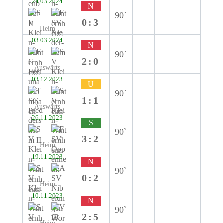
24.03.2024
N
90`
0:3
Heim
03.03.2024
N
90`
2:0
Auswärts
03.12.2023
U
90`
1:1
Auswärts
26.11.2023
S
90`
3:2
Heim
19.11.2023
N
90`
0:2
Heim
10.11.2023
N
90`
2:5
Heim