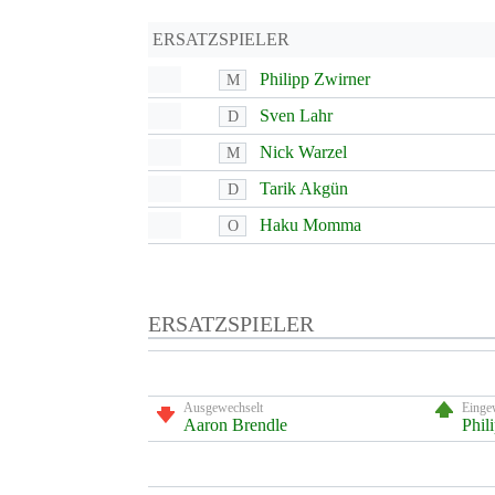
ERSATZSPIELER
Philipp Zwirner
M
Sven Lahr
D
Nick Warzel
M
Tarik Akgün
D
Haku Momma
O
ERSATZSPIELER
Ausgewechselt
Einge
Aaron Brendle
Phil