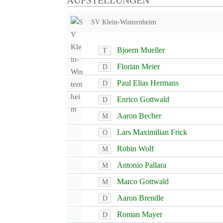
AUFSTELLUNGEN
SV Klein-Winternheim
Bjoern Mueller
T
Florian Meier
D
Paul Elias Hermans
D
Enrico Gottwald
D
Aaron Becher
M
Lars Maximilian Frick
O
Robin Wolf
M
Antonio Pallara
M
Marco Gottwald
M
Aaron Brendle
D
Roman Mayer
D