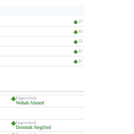
57'
63'
72'
81'
81'
Eingewechselt
Wahab Ahmed
Eingewechselt
Dominik Siegfried