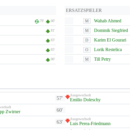
ERSATZSPIELER
Wahab Ahmed
M
79'
60'
Dominik Siegfried
M
81'
Karim El Gourari
D
83'
Lorik Restelica
O
85'
Till Petry
M
90'
Ausgewechselt
57'
Emilio Doleschy
wechselt
60'
ipp Zwirner
Ausgewechselt
63'
Luis Perea-Friedmann