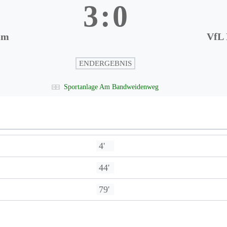
3
:
0
im
VfL 
ENDERGEBNIS
Sportanlage Am Bandweidenweg
4'
44'
79'