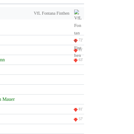
VfL Fontana Finthen
72'
81'
ann
63'
n Mauer
81'
57'