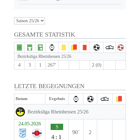
GESAMTE STATISTIK
Bezirksliga Rheinhessen 25/26
4
3
1
267′
2 (0)
LETZTE BEGEGNUNGEN
Datum
Ergebnis
Bezirksliga Rheinhessen 25/26
24.05.2026
S
90`
2
4:1