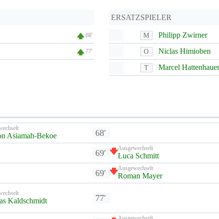
ERSATZSPIELER
Philipp Zwirner
M
68'
Niclas Himioben
O
77'
Marcel Hattenhaue
T
wechselt
68'
on Asiamah-Bekoe
Ausgewechselt
69'
Luca Schmitt
Ausgewechselt
69'
Roman Mayer
wechselt
77'
as Kaldschmidt
Ausgewechselt