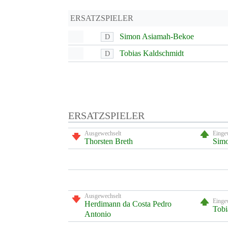
ERSATZSPIELER
Simon Asiamah-Bekoe
D
Tobias Kaldschmidt
D
ERSATZSPIELER
Ausgewechselt
Einge
Thorsten Breth
Sim
Ausgewechselt
Einge
Herdimann da Costa Pedro
Tobi
Antonio