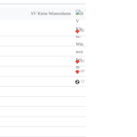
SV Klein-Winternheim
69'
86'
69'
32'