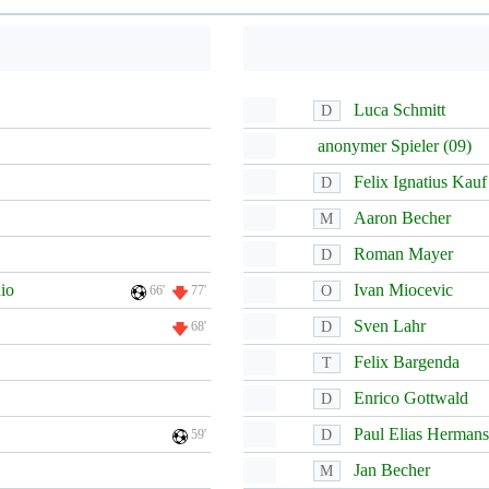
Luca Schmitt
D
anonymer Spieler (09)
Felix Ignatius Kauf
D
Aaron Becher
M
Roman Mayer
D
io
Ivan Miocevic
O
66'
77'
Sven Lahr
D
68'
Felix Bargenda
T
Enrico Gottwald
D
Paul Elias Hermans
D
59'
Jan Becher
M