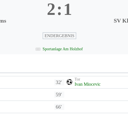
2
:
1
rms
SV K
ENDERGEBNIS
Sportanlage Am Holzhof
Tor
32'
Ivan Miocevic
59'
66'