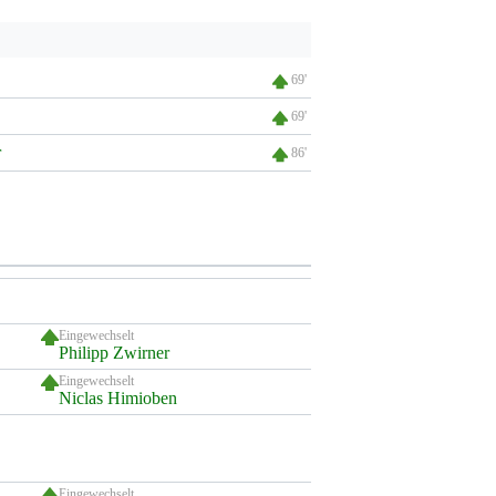
69'
69'
r
86'
Eingewechselt
Philipp Zwirner
Eingewechselt
Niclas Himioben
Eingewechselt