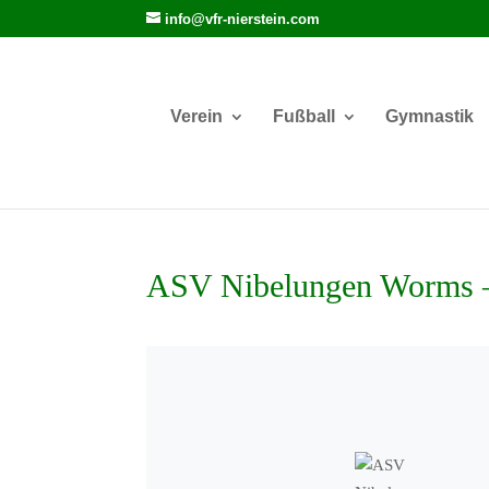
info@vfr-nierstein.com
Verein
Fußball
Gymnastik
ASV Nibelungen Worms –