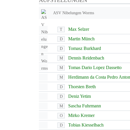
AUFSTELLUNGEN
ASV Nibelungen Worms
Max Selzer
T
Martin Münch
D
Tomasz Burkhard
D
Dennis Reidenbach
M
Tomas Dario Lopez Dassetto
M
Herdimann da Costa Pedro Anton
M
Thorsten Breth
D
Deniz Yetim
D
Sascha Fuhrmann
M
Mirko Kremer
O
Tobias Kiesselbach
D