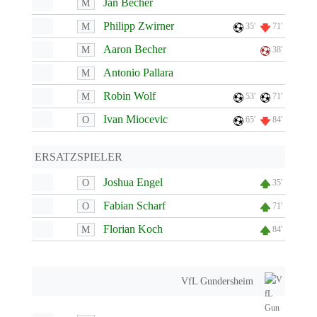
Jan Becher
M
Philipp Zwirner
M
35'
71'
Aaron Becher
M
38'
Antonio Pallara
M
Robin Wolf
M
53'
71'
Ivan Miocevic
O
65'
84'
ERSATZSPIELER
Joshua Engel
O
35'
Fabian Scharf
O
71'
Florian Koch
M
84'
VfL Gundersheim