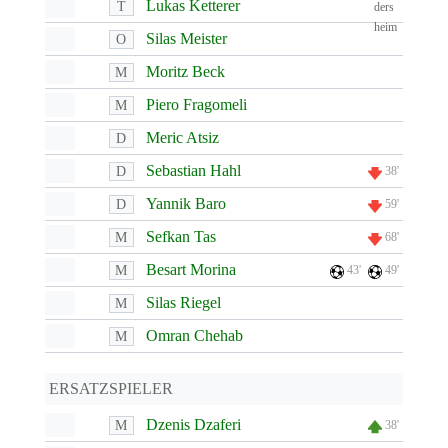
Lukas Ketterer
T
Silas Meister
O
Moritz Beck
M
Piero Fragomeli
M
Meric Atsiz
D
Sebastian Hahl
D
38'
Yannik Baro
D
59'
Sefkan Tas
M
68'
Besart Morina
M
43'
49'
Silas Riegel
M
Omran Chehab
M
ERSATZSPIELER
Dzenis Dzaferi
M
38'