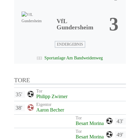
3
VfL
Gundersheim
ENDERGEBNIS
Sportanlage Am Bandweidenweg
TORE
Tor
35'
Philipp Zwirner
Eigentor
38'
Aaron Becher
Tor
43'
Besart Morina
Tor
49'
Besart Morina