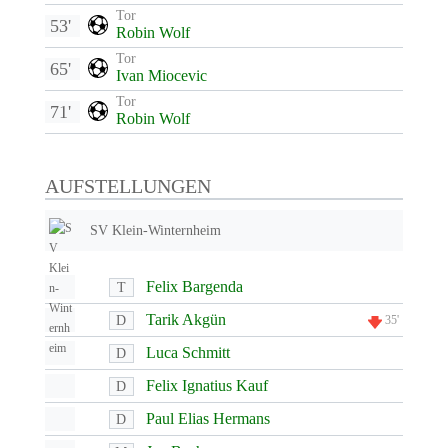
Tor
53'
Robin Wolf
Tor
65'
Ivan Miocevic
Tor
71'
Robin Wolf
AUFSTELLUNGEN
SV Klein-Winternheim
Felix Bargenda
T
Tarik Akgün
D
35'
Luca Schmitt
D
Felix Ignatius Kauf
D
Paul Elias Hermans
D