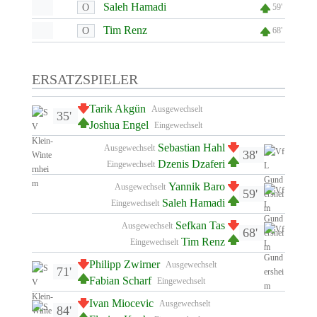
Saleh Hamadi
O
59'
Tim Renz
O
68'
ERSATZSPIELER
Tarik Akgün
Ausgewechselt
35'
Joshua Engel
Eingewechselt
Sebastian Hahl
Ausgewechselt
38'
Dzenis Dzaferi
Eingewechselt
Yannik Baro
Ausgewechselt
59'
Saleh Hamadi
Eingewechselt
Sefkan Tas
Ausgewechselt
68'
Tim Renz
Eingewechselt
Philipp Zwirner
Ausgewechselt
71'
Fabian Scharf
Eingewechselt
Ivan Miocevic
Ausgewechselt
84'