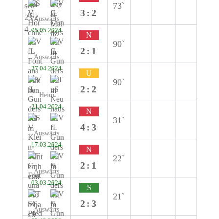
73`
3:2
Auswärts
05.05.2024
N
90`
2:1
Auswärts
27.04.2024
U
90`
2:2
Heim
21.04.2024
N
31`
4:3
Auswärts
17.03.2024
N
22`
2:1
Auswärts
03.03.2024
S
21`
2:3
Auswärts