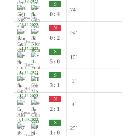
03.12.2023
S
74`
0:4
Auswärts
26.11.2023
N
29`
0:2
Heim
21.11.2023
S
15`
5:0
Heim
17.11.2023
S
1`
3:1
Heim
12.11.2023
N
4`
2:1
Auswärts
01.09.2023
S
25`
1:0