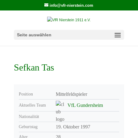
info@vfr-nierstein.com
Seite auswählen
Sefkan Tas
Mittelfeldspieler
Position
VfL Gundersheim
Aktuelles Team
Nationalität
19. Oktober 1997
Geburtstag
28
Alter