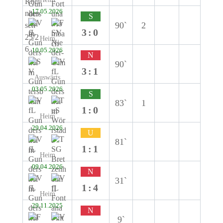
17.05.2026
S
90`
2
3:0
Heim
10.05.2026
N
90`
3:1
Auswärts
03.05.2026
S
83`
1
1:0
Heim
29.04.2026
U
81`
1:1
Heim
09.04.2026
N
31`
1:4
Heim
29.11.2025
N
9`