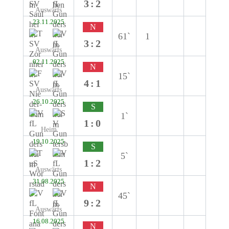
3:2
Auswärts
23.11.2025
N
61`
1
3:2
Auswärts
02.11.2025
N
15`
4:1
Auswärts
26.10.2025
S
1`
1:0
Heim
19.10.2025
S
5`
1:2
Auswärts
31.08.2025
N
45`
9:2
Auswärts
16.08.2025
N