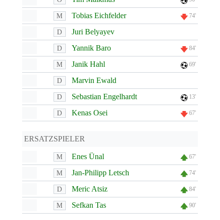
Tobias Eichfelder
M
74'
Juri Belyayev
D
Yannik Baro
D
84'
Janik Hahl
M
69'
Marvin Ewald
D
Sebastian Engelhardt
D
13'
Kenas Osei
D
67'
ERSATZSPIELER
Enes Ünal
M
67'
Jan-Philipp Letsch
M
74'
Meric Atsiz
D
84'
Sefkan Tas
M
90'