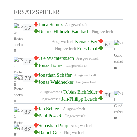
ERSATZSPIELER
Luca Schulz
Ausgewechselt
66'
Dennis Hlibovic Barabash
Eingewechselt
Kenas Osei
Ausgewechselt
67'
Enes Ünal
Eingewechselt
Ole Wächtersbach
Ausgewechselt
73'
Jonas Börner
Eingewechselt
Jonathan Schäfer
Ausgewechselt
73'
Jonas Waldhecker
Eingewechselt
Tobias Eichfelder
Ausgewechselt
74'
Jan-Philipp Letsch
Eingewechselt
Jan Schlegl
Ausgewechselt
83'
Paul Poseck
Eingewechselt
Sebastian Popp
Ausgewechselt
83'
Daniel Geis
Eingewechselt