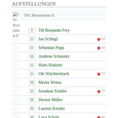
AUFSTELLUNGEN
TSG Bretzenheim II
Till Benjamin Frey
T
Jan Schlegl
D
83'
Sebastian Popp
D
83'
Andreas Schüssler
M
Haris Hadziric
O
Ole Wächtersbach
D
73'
Moritz Wrana
M
Jonathan Schäfer
D
73'
Dennis Müller
M
Laurent Kessler
M
Luca Schulz
M
66'