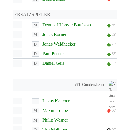
ERSATZSPIELER
Dennis Hlibovic Barabash
M
66'
Jonas Börner
M
73'
Jonas Waldhecker
D
73'
Paul Poseck
D
83'
Daniel Geis
D
83'
VfL Gundersheim
Lukas Ketterer
T
Maxim Teupe
M
90'
Philip Wesner
M
Tim Malkmus
O
90'