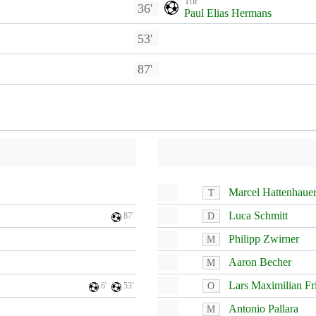
Tor
36'
Paul Elias Hermans
53'
87'
Marcel Hattenhaue
T
Luca Schmitt
D
87'
Philipp Zwirner
M
Aaron Becher
M
Lars Maximilian Fr
O
6'
53'
Antonio Pallara
M