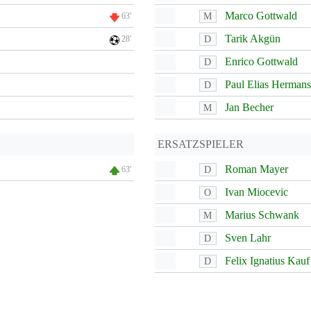
Marco Gottwald
M
63'
Tarik Akgün
D
28'
Enrico Gottwald
D
Paul Elias Hermans
D
Jan Becher
M
ERSATZSPIELER
Roman Mayer
D
63'
Ivan Miocevic
O
Marius Schwank
M
Sven Lahr
D
Felix Ignatius Kauf
D