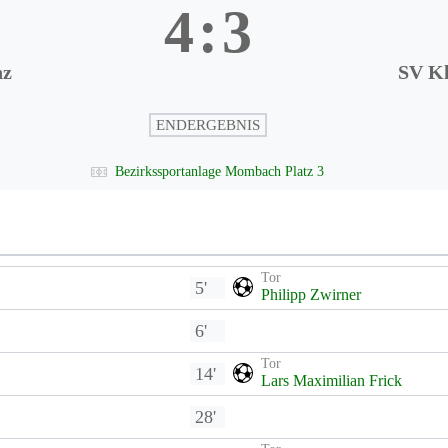
4
:
3
nz
SV K
ENDERGEBNIS
Bezirkssportanlage Mombach Platz 3
Tor
5'
Philipp Zwirner
6'
Tor
14'
Lars Maximilian Frick
28'