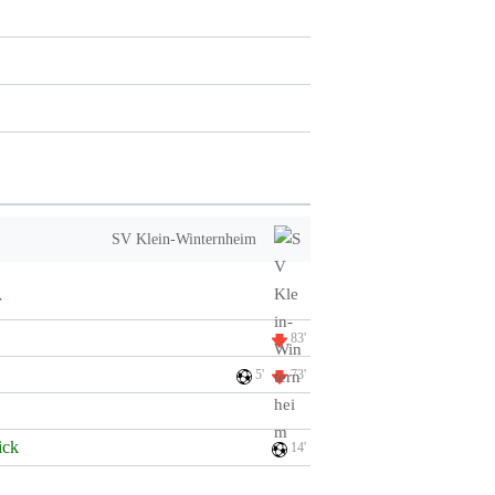
SV Klein-Winternheim
r
83'
5'
73'
ick
14'