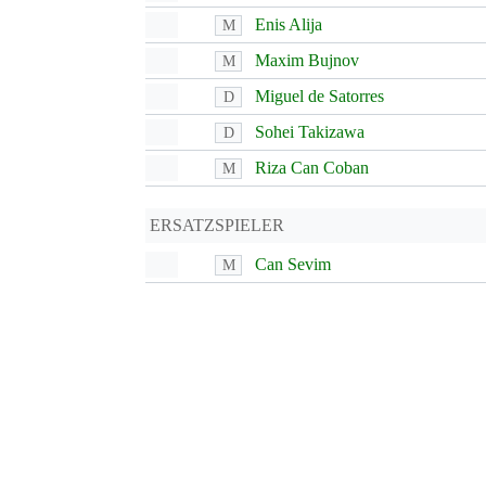
Enis Alija
M
Maxim Bujnov
M
Miguel de Satorres
D
Sohei Takizawa
D
Riza Can Coban
M
ERSATZSPIELER
Can Sevim
M