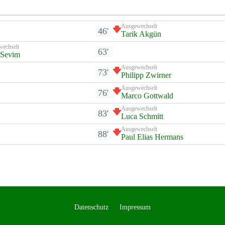
Ausgewechselt
46'
Tarik Akgün
wechselt
63'
 Sevim
Ausgewechselt
73'
Philipp Zwirner
Ausgewechselt
76'
Marco Gottwald
Ausgewechselt
83'
Luca Schmitt
Ausgewechselt
88'
Paul Elias Hermans
Datenschutz
Impressum