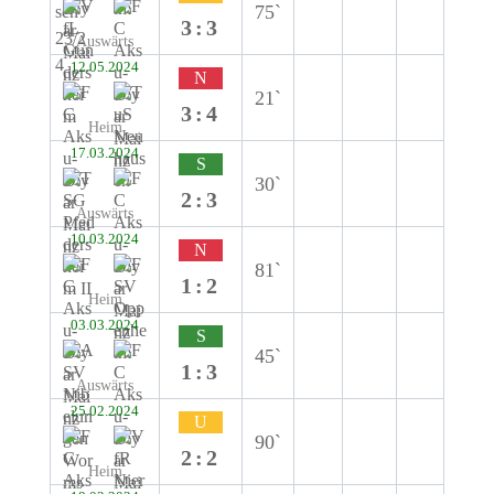
75`
3:3
Auswärts
12.05.2024
N
21`
3:4
Heim
17.03.2024
S
30`
2:3
Auswärts
10.03.2024
N
81`
1:2
Heim
03.03.2024
S
45`
1:3
Auswärts
25.02.2024
U
90`
2:2
Heim