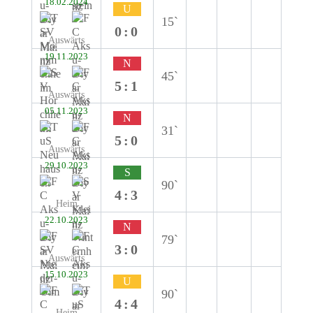
18.02.2024
U
15`
0:0
Auswärts
19.11.2023
N
45`
5:1
Auswärts
05.11.2023
N
31`
5:0
Auswärts
29.10.2023
S
90`
4:3
Heim
22.10.2023
N
79`
3:0
Auswärts
15.10.2023
U
90`
4:4
Heim