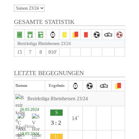
GESAMTE STATISTIK
Bezirksliga Rheinhessen 23/24
15
7
8
810′
LETZTE BEGEGNUNGEN
Datum
Ergebnis
Bezirksliga Rheinhessen 23/24
26.05.2024
S
14`
3:2
Heim
18.05.2024
U