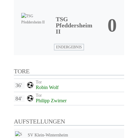
0
TSG
Pfeddersheim
II
ENDERGEBNIS
TORE
Tor
36'
Robin Wolf
Tor
84'
Philipp Zwirner
AUFSTELLUNGEN
SV Klein-Winternheim