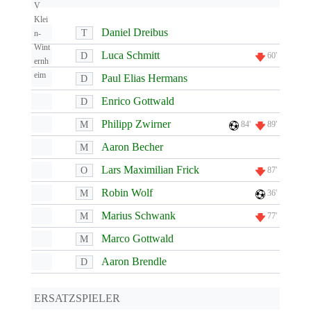
Daniel Dreibus
T
Luca Schmitt
D
60'
Paul Elias Hermans
D
Enrico Gottwald
D
Philipp Zwirner
M
84'
89'
Aaron Becher
M
Lars Maximilian Frick
O
87'
Robin Wolf
M
36'
Marius Schwank
M
77'
Marco Gottwald
M
Aaron Brendle
D
ERSATZSPIELER