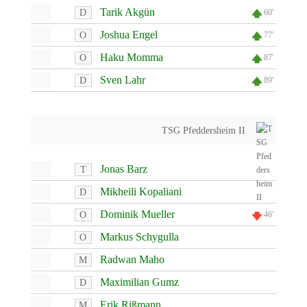
Tarik Akgün
D
60'
Joshua Engel
O
77'
Haku Momma
O
87'
Sven Lahr
D
89'
TSG Pfeddersheim II
Jonas Barz
T
Mikheili Kopaliani
D
Dominik Mueller
O
46'
Markus Schygulla
O
Radwan Maho
M
Maximilian Gumz
D
Erik Rißmann
M