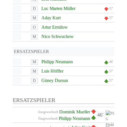
Luc Marten Müller
D
57'
Aday Kurt
M
57'
Artur Ermilow
O
Nico Schwuchow
M
ERSATZSPIELER
Philipp Neumann
M
46'
Luis Höffler
M
57'
Güney Dursun
D
57'
ERSATZSPIELER
Dominik Mueller
Ausgewechselt
46'
Philipp Neumann
Eingewechselt