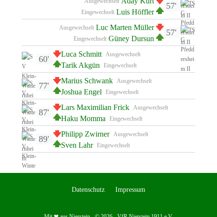
Aday Kurt
Ausgewechselt
57'
Luis Höffler
Eingewechselt
Luc Marten Müller
Ausgewechselt
57'
Güney Dursun
Eingewechselt
Luca Schmitt
Ausgewechselt
60'
Tarik Akgün
Eingewechselt
Marius Schwank
Ausgewechselt
77'
Joshua Engel
Eingewechselt
Lars Maximilian Frick
Ausgewechselt
87'
Haku Momma
Eingewechselt
Philipp Zwirner
Ausgewechselt
89'
Sven Lahr
Eingewechselt
Datenschutz
Impressum
Mit ❤ aus Nierstein - © 2026 - VfR Nierstein 1911 e.V.