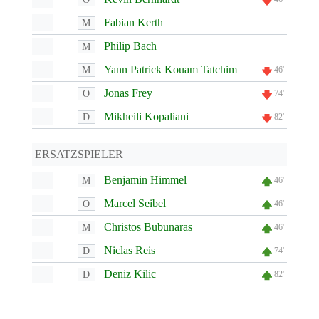
Fabian Kerth
M
Philip Bach
M
Yann Patrick Kouam Tatchim
M
46'
Jonas Frey
O
74'
Mikheili Kopaliani
D
82'
ERSATZSPIELER
Benjamin Himmel
M
46'
Marcel Seibel
O
46'
Christos Bubunaras
M
46'
Niclas Reis
D
74'
Deniz Kilic
D
82'