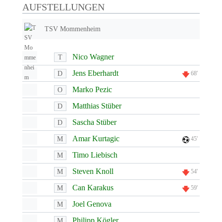
AUFSTELLUNGEN
TSV Mommenheim
Nico Wagner
T
Jens Eberhardt
D
68'
Marko Pezic
O
Matthias Stüber
D
Sascha Stüber
D
Amar Kurtagic
M
45'
Timo Liebisch
M
Steven Knoll
M
54'
Can Karakus
M
59'
Joel Genova
M
Philipp Kögler
M