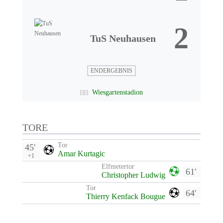
2
TuS Neuhausen
ENDERGEBNIS
Wiesgartenstadion
TORE
Tor
45'
Amar Kurtagic
+1
Elfmetertor
61'
Christopher Ludwig
Tor
64'
Thierry Kenfack Bougue