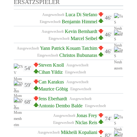
ERSATZSPIELER
Luca Di Stefano
Ausgewechselt
46'
Benjamin Himmel
Eingewechselt
Kevin Bernhardt
Ausgewechselt
46'
Marcel Seibel
Eingewechselt
Yann Patrick Kouam Tatchim
Ausgewechselt
46'
Christos Bubunaras
Eingewechselt
Steven Knoll
Ausgewechselt
54'
Cihan Yildiz
Eingewechselt
Can Karakus
Ausgewechselt
59'
Maurice Göbig
Eingewechselt
Jens Eberhardt
Ausgewechselt
68'
Antonio Dembo Balde
Eingewechselt
Jonas Frey
Ausgewechselt
74'
Niclas Reis
Eingewechselt
Mikheili Kopaliani
Ausgewechselt
82'