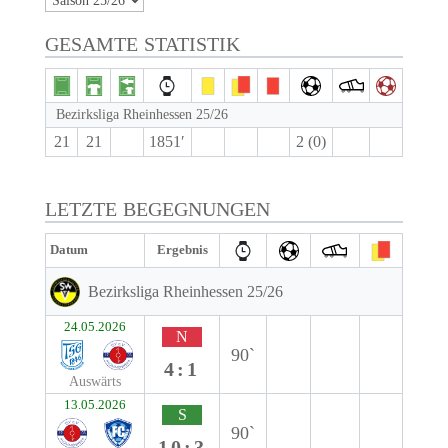
GESAMTE STATISTIK
Bezirksliga Rheinhessen 25/26
21
21
1851′
2 (0)
LETZTE BEGEGNUNGEN
Datum
Ergebnis
Bezirksliga Rheinhessen 25/26
24.05.2026
N
90`
4:1
Auswärts
13.05.2026
S
90`
10:3