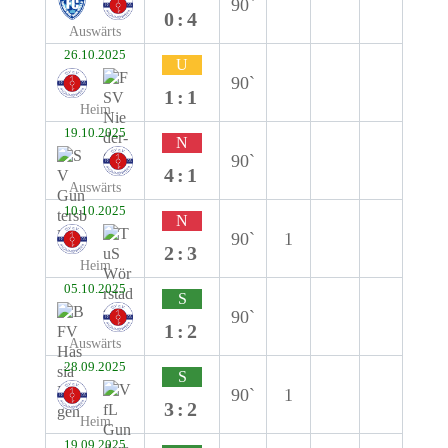
90`
0:4
Auswärts
26.10.2025
U
90`
1:1
Heim
19.10.2025
N
90`
4:1
Auswärts
10.10.2025
N
90`
1
2:3
Heim
05.10.2025
S
90`
1:2
Auswärts
28.09.2025
S
90`
1
3:2
Heim
19.09.2025