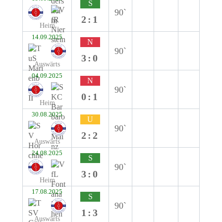
S
90`
2:1
Heim
14.09.2025
N
90`
3:0
Auswärts
04.09.2025
N
90`
0:1
Heim
30.08.2025
U
90`
2:2
Auswärts
24.08.2025
S
90`
3:0
Heim
17.08.2025
S
90`
1:3
Auswärts