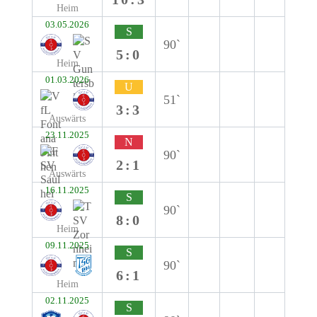
Heim
03.05.2026
S
90`
5:0
Heim
01.03.2026
U
51`
3:3
Auswärts
23.11.2025
N
90`
2:1
Auswärts
16.11.2025
S
90`
8:0
Heim
09.11.2025
S
90`
6:1
Heim
02.11.2025
S