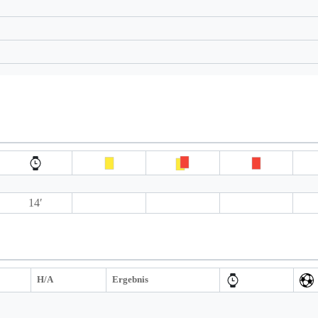
14′
H/A
Ergebnis