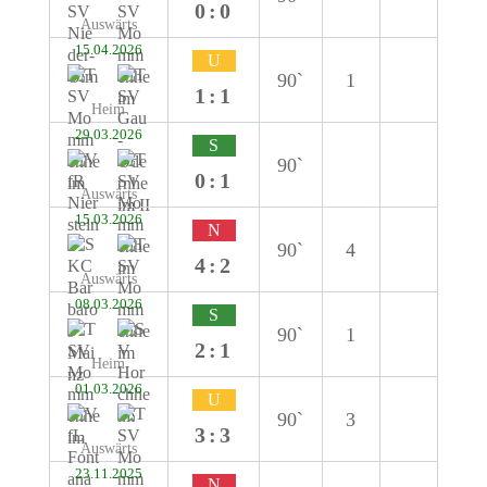
0:0
Auswärts
15.04.2026
U
90`
1
1:1
Heim
29.03.2026
S
90`
0:1
Auswärts
15.03.2026
N
90`
4
4:2
Auswärts
08.03.2026
S
90`
1
2:1
Heim
01.03.2026
U
90`
3
3:3
Auswärts
23.11.2025
N