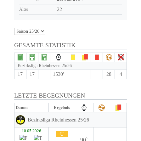
22
Alter
GESAMTE STATISTIK
Bezirksliga Rheinhessen 25/26
17
17
1530′
28
4
LETZTE BEGEGNUNGEN
Datum
Ergebnis
Bezirksliga Rheinhessen 25/26
10.05.2026
U
90`