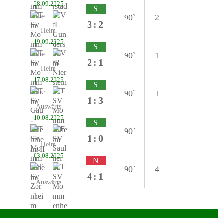
28.09.2025
S
90`
2
3:2
Heim
19.09.2025
S
90`
1
2:1
Heim
17.08.2025
S
90`
1
1:3
Auswärts
10.08.2025
S
90`
1:0
Heim
03.08.2025
N
90`
4
4:1
Auswärts