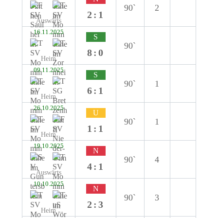
90`
2
2:1
Auswärts
16.11.2025
S
90`
8:0
Heim
09.11.2025
S
90`
1
6:1
Heim
26.10.2025
U
90`
1
1:1
Heim
19.10.2025
N
90`
4
4:1
Auswärts
10.10.2025
N
90`
3
2:3
Heim