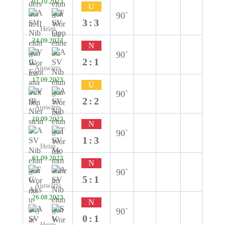
01.10.2023
U
90`
3:3
Heim
24.09.2023
N
90`
2:1
Auswärts
17.09.2023
U
90`
2:2
Auswärts
10.09.2023
N
90`
1:3
Heim
01.09.2023
N
90`
5:1
Auswärts
26.08.2023
N
90`
0:1
Heim