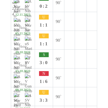
90`
0:2
Auswärts
12.11.2023
U
90`
1:1
Heim
05.11.2023
U
90`
1:1
Heim
29.10.2023
S
90`
3:0
Heim
15.10.2023
N
90`
1:6
Heim
08.10.2023
U
90`
3:3
Auswärts