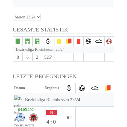
GESAMTE STATISTIK
Bezirksliga Rheinhessen 23/24
8
6
2
525′
LETZTE BEGEGNUNGEN
Datum
Ergebnis
Bezirksliga Rheinhessen 23/24
04.05.2024
N
90`
4:0
Auswärts