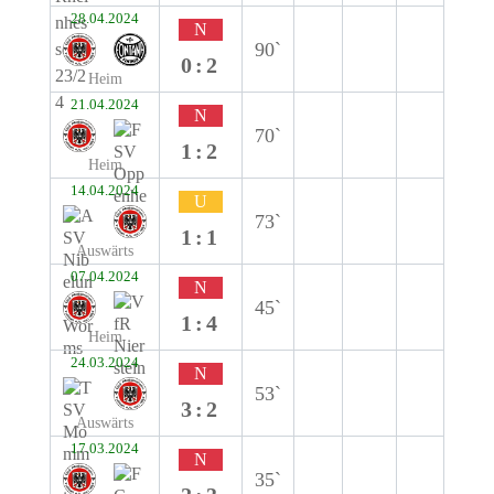
28.04.2024
N
90`
0:2
Heim
21.04.2024
N
70`
1:2
Heim
14.04.2024
U
73`
1:1
Auswärts
07.04.2024
N
45`
1:4
Heim
24.03.2024
N
53`
3:2
Auswärts
17.03.2024
N
35`