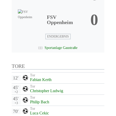
0
FSV
Oppenheim
ENDERGEBNIS
Sportanlage Gaustraße
TORE
Tor
12'
Fabian Kerth
Tor
45'
Christopher Ludwig
+2
Tor
45'
Philip Bach
+3
Tor
70'
Luca Cekic