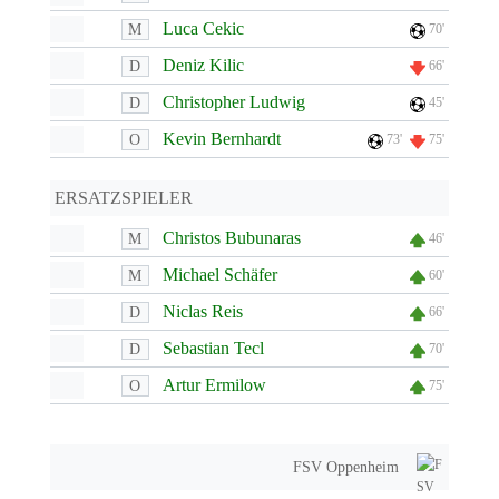
Luca Cekic
M
70'
Deniz Kilic
D
66'
Christopher Ludwig
D
45'
Kevin Bernhardt
O
73'
75'
ERSATZSPIELER
Christos Bubunaras
M
46'
Michael Schäfer
M
60'
Niclas Reis
D
66'
Sebastian Tecl
D
70'
Artur Ermilow
O
75'
FSV Oppenheim