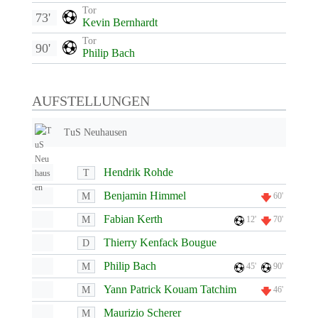
Tor
73'
Kevin Bernhardt
Tor
90'
Philip Bach
AUFSTELLUNGEN
TuS Neuhausen
Hendrik Rohde
T
Benjamin Himmel
M
60'
Fabian Kerth
M
12'
70'
Thierry Kenfack Bougue
D
Philip Bach
M
45'
90'
Yann Patrick Kouam Tatchim
M
46'
Maurizio Scherer
M