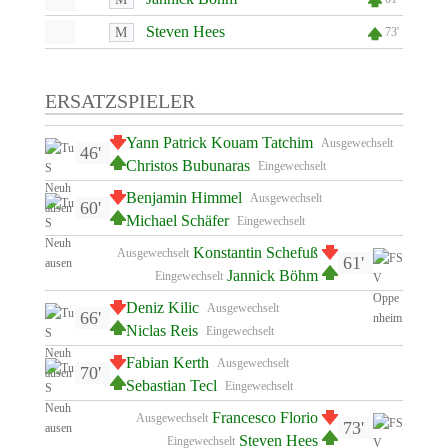
Steven Hees
M
73'
ERSATZSPIELER
Yann Patrick Kouam Tatchim
Ausgewechselt
46'
Christos Bubunaras
Eingewechselt
Benjamin Himmel
Ausgewechselt
60'
Michael Schäfer
Eingewechselt
Konstantin Schefuß
Ausgewechselt
61'
Jannick Böhm
Eingewechselt
Deniz Kilic
Ausgewechselt
66'
Niclas Reis
Eingewechselt
Fabian Kerth
Ausgewechselt
70'
Sebastian Tecl
Eingewechselt
Francesco Florio
Ausgewechselt
73'
Steven Hees
Eingewechselt