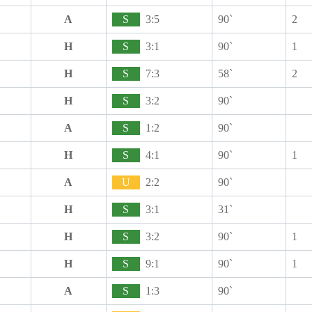
A
S
3:5
90`
2
H
S
3:1
90`
1
H
S
7:3
58`
2
H
S
3:2
90`
A
S
1:2
90`
H
S
4:1
90`
1
A
U
2:2
90`
H
S
3:1
31`
H
S
3:2
90`
1
H
S
9:1
90`
1
A
S
1:3
90`