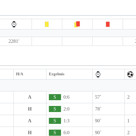
2281′
H/A
Ergebnis
A
S
0:6
57`
2
H
S
2:0
78`
A
S
1:3
90`
1
H
S
6:0
90`
2