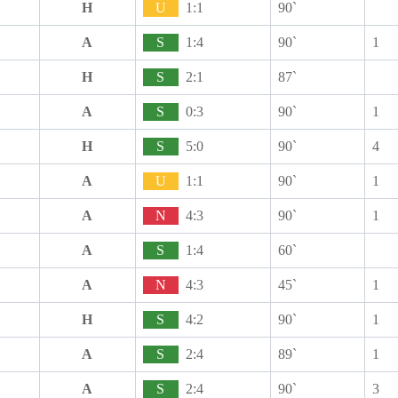
H
U
1:1
90`
A
S
1:4
90`
1
H
S
2:1
87`
A
S
0:3
90`
1
H
S
5:0
90`
4
A
U
1:1
90`
1
A
N
4:3
90`
1
A
S
1:4
60`
A
N
4:3
45`
1
H
S
4:2
90`
1
A
S
2:4
89`
1
A
S
2:4
90`
3