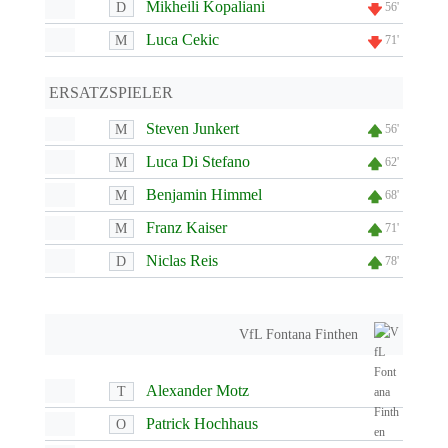
Mikheili Kopaliani
D
56'
Luca Cekic
M
71'
ERSATZSPIELER
Steven Junkert
M
56'
Luca Di Stefano
M
62'
Benjamin Himmel
M
68'
Franz Kaiser
M
71'
Niclas Reis
D
78'
VfL Fontana Finthen
Alexander Motz
T
Patrick Hochhaus
O