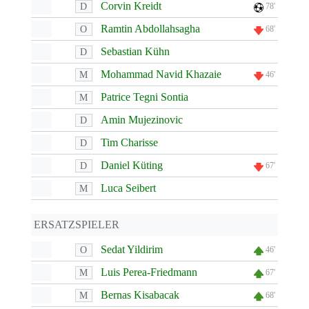
Corvin Kreidt
D
78'
Ramtin Abdollahsagha
O
68'
Sebastian Kühn
D
Mohammad Navid Khazaie
M
46'
Patrice Tegni Sontia
M
Amin Mujezinovic
D
Tim Charisse
D
Daniel Küting
D
67'
Luca Seibert
M
ERSATZSPIELER
Sedat Yildirim
O
46'
Luis Perea-Friedmann
M
67'
Bernas Kisabacak
M
68'