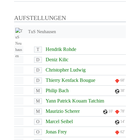
AUFSTELLUNGEN
TuS Neuhausen
Hendrik Rohde
T
Deniz Kilic
D
Christopher Ludwig
D
Thierry Kenfack Bougue
D
68'
Philip Bach
M
38'
Yann Patrick Kouam Tatchim
M
Maurizio Scherer
M
10'
78'
Marcel Seibel
O
14'
Jonas Frey
O
62'