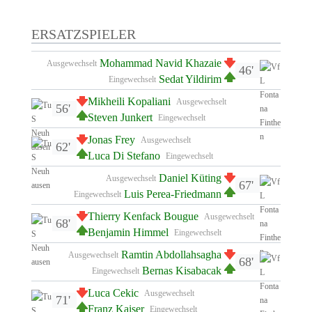
ERSATZSPIELER
Mohammad Navid Khazaie
Ausgewechselt
46'
Sedat Yildirim
Eingewechselt
Mikheili Kopaliani
Ausgewechselt
56'
Steven Junkert
Eingewechselt
Jonas Frey
Ausgewechselt
62'
Luca Di Stefano
Eingewechselt
Daniel Küting
Ausgewechselt
67'
Luis Perea-Friedmann
Eingewechselt
Thierry Kenfack Bougue
Ausgewechselt
68'
Benjamin Himmel
Eingewechselt
Ramtin Abdollahsagha
Ausgewechselt
68'
Bernas Kisabacak
Eingewechselt
Luca Cekic
Ausgewechselt
71'
Franz Kaiser
Eingewechselt