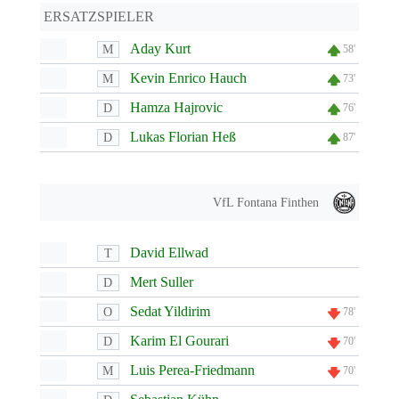
ERSATZSPIELER
Aday Kurt
M
58'
Kevin Enrico Hauch
M
73'
Hamza Hajrovic
D
76'
Lukas Florian Heß
D
87'
VfL Fontana Finthen
David Ellwad
T
Mert Suller
D
Sedat Yildirim
O
78'
Karim El Gourari
D
70'
Luis Perea-Friedmann
M
70'