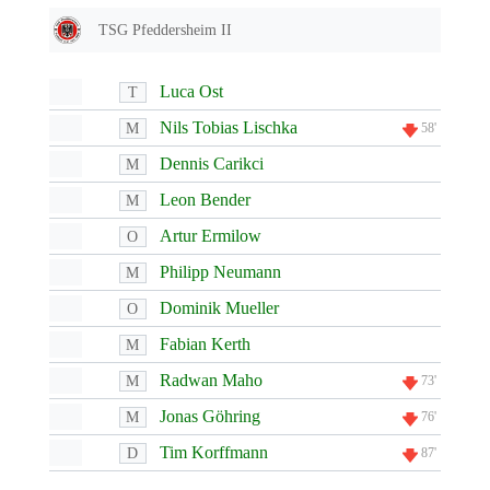
TSG Pfeddersheim II
Luca Ost
T
Nils Tobias Lischka
M
58'
Dennis Carikci
M
Leon Bender
M
Artur Ermilow
O
Philipp Neumann
M
Dominik Mueller
O
Fabian Kerth
M
Radwan Maho
M
73'
Jonas Göhring
M
76'
Tim Korffmann
D
87'