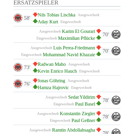
ERSATZSPIELER
Nils Tobias Lischka
Ausgewechselt
58'
Aday Kurt
Eingewechselt
Karim El Gourari
Ausgewechselt
70'
Maximilian Pflücke
Eingewechselt
Luis Perea-Friedmann
Ausgewechselt
70'
Mohammad Navid Khazaie
Eingewechselt
Radwan Maho
Ausgewechselt
73'
Kevin Enrico Hauch
Eingewechselt
Jonas Göhring
Ausgewechselt
76'
Hamza Hajrovic
Eingewechselt
Sedat Yildirim
Ausgewechselt
78'
Paul Basel
Eingewechselt
Konstantin Ziegler
Ausgewechselt
78'
Paul Geßner
Eingewechselt
Ramtin Abdollahsagha
Ausgewechselt
78'