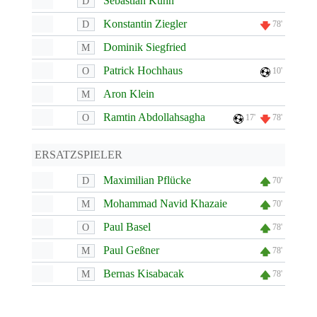
Sebastian Kühn
D
Konstantin Ziegler
D
78'
Dominik Siegfried
M
Patrick Hochhaus
O
10'
Aron Klein
M
Ramtin Abdollahsagha
O
17'
78'
ERSATZSPIELER
Maximilian Pflücke
D
70'
Mohammad Navid Khazaie
M
70'
Paul Basel
O
78'
Paul Geßner
M
78'
Bernas Kisabacak
M
78'