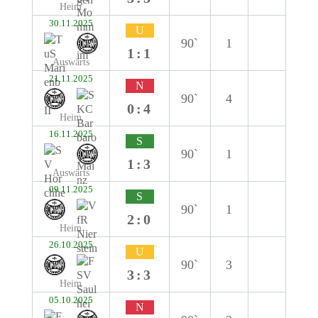
Heim
30.11.2025
U
90`
1
1:1
Auswärts
21.11.2025
N
90`
4
0:4
Heim
16.11.2025
S
90`
1
1:3
Auswärts
09.11.2025
S
90`
1
2:0
Heim
26.10.2025
U
90`
3
3:3
Heim
05.10.2025
N