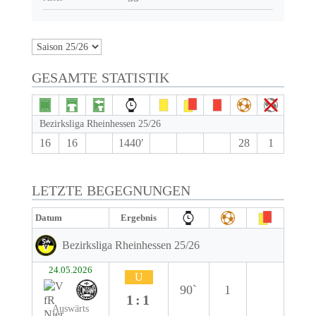
GESAMTE STATISTIK
Bezirksliga Rheinhessen 25/26
16
16
1440′
28
1
LETZTE BEGEGNUNGEN
Datum
Ergebnis
Bezirksliga Rheinhessen 25/26
24.05.2026
U
90`
1
1:1
Auswärts