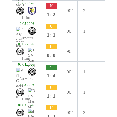
17.05.2026
N
90`
2
1:2
Heim
10.05.2026
U
90`
1
1:1
Auswärts
03.05.2026
U
90`
0:0
Heim
09.04.2026
S
90`
1
1:4
Auswärts
15.03.2026
U
90`
1
1:1
Heim
01.03.2026
U
90`
3
3:3