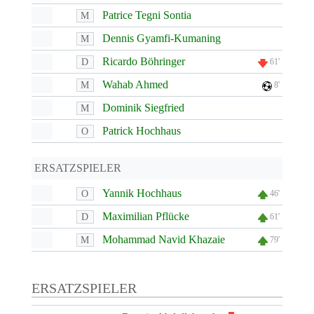
Patrice Tegni Sontia
M
Dennis Gyamfi-Kumaning
M
Ricardo Böhringer
D
61'
Wahab Ahmed
M
8'
Dominik Siegfried
M
Patrick Hochhaus
O
ERSATZSPIELER
Yannik Hochhaus
O
46'
Maximilian Pflücke
D
61'
Mohammad Navid Khazaie
M
79'
ERSATZSPIELER