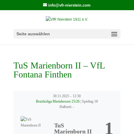
info@vfr-nierstein.com
Seite auswählen
TuS Marienborn II – VfL
Fontana Finthen
30.11.2025
-
12:30
Bezirksliga Rheinhessen 25/26
| Spieltag 18
Halbzeit: -
1
TuS
Marienborn II