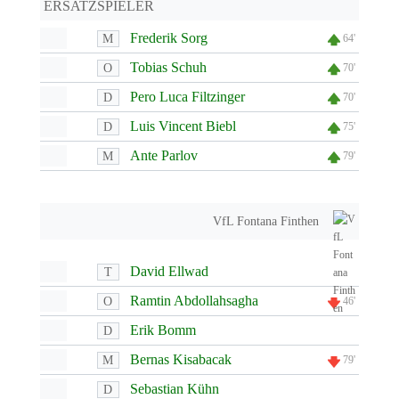
ERSATZSPIELER
Frederik Sorg
M
64'
Tobias Schuh
O
70'
Pero Luca Filtzinger
D
70'
Luis Vincent Biebl
D
75'
Ante Parlov
M
79'
VfL Fontana Finthen
David Ellwad
T
Ramtin Abdollahsagha
O
46'
Erik Bomm
D
Bernas Kisabacak
M
79'
Sebastian Kühn
D