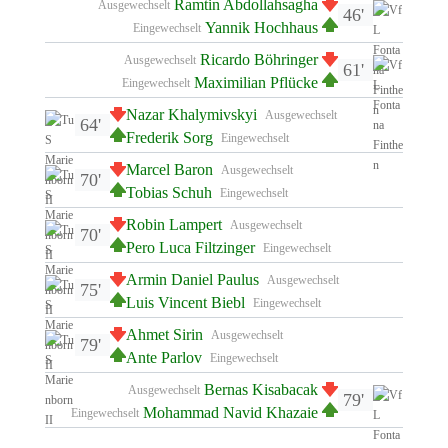
Ramtin Abdollahsagha
Ausgewechselt
46'
Yannik Hochhaus
Eingewechselt
Ricardo Böhringer
Ausgewechselt
61'
Maximilian Pflücke
Eingewechselt
Nazar Khalymivskyi
Ausgewechselt
64'
Frederik Sorg
Eingewechselt
Marcel Baron
Ausgewechselt
70'
Tobias Schuh
Eingewechselt
Robin Lampert
Ausgewechselt
70'
Pero Luca Filtzinger
Eingewechselt
Armin Daniel Paulus
Ausgewechselt
75'
Luis Vincent Biebl
Eingewechselt
Ahmet Sirin
Ausgewechselt
79'
Ante Parlov
Eingewechselt
Bernas Kisabacak
Ausgewechselt
79'
Mohammad Navid Khazaie
Eingewechselt