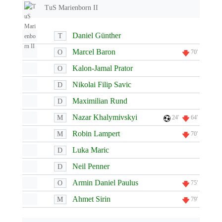
TuS Marienborn II
Daniel Günther
T
Marcel Baron
O
70'
Kalon-Jamal Prator
O
Nikolai Filip Savic
D
Maximilian Rund
D
Nazar Khalymivskyi
M
24'
64'
Robin Lampert
M
70'
Luka Maric
D
Neil Penner
D
Armin Daniel Paulus
O
75'
Ahmet Sirin
M
79'