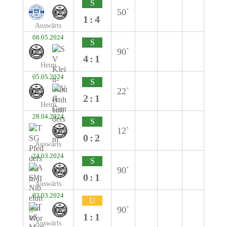
S
50`
1:4
Auswärts
08.05.2024
S
90`
4:1
Heim
05.05.2024
S
22`
2:1
Heim
28.04.2024
S
12`
0:2
Auswärts
24.03.2024
S
90`
0:1
Auswärts
03.03.2024
U
90`
1:1
Auswärts