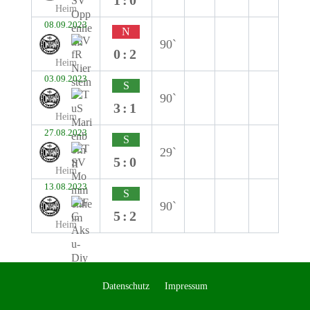
1:0
Heim
08.09.2023
N
90`
0:2
Heim
03.09.2023
S
90`
3:1
Heim
27.08.2023
S
29`
5:0
Heim
13.08.2023
S
90`
5:2
Heim
Datenschutz
Impressum