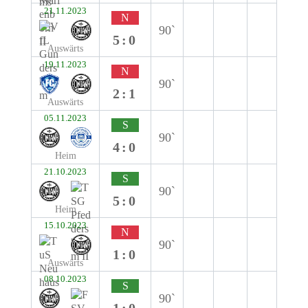
21.11.2023
N
90`
5:0
Auswärts
19.11.2023
N
90`
2:1
Auswärts
05.11.2023
S
90`
4:0
Heim
21.10.2023
S
90`
5:0
Heim
15.10.2023
N
90`
1:0
Auswärts
08.10.2023
S
90`