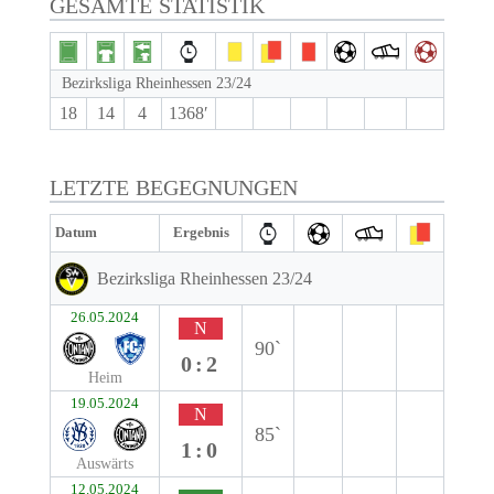
GESAMTE STATISTIK
Bezirksliga Rheinhessen 23/24
18
14
4
1368′
LETZTE BEGEGNUNGEN
Datum
Ergebnis
Bezirksliga Rheinhessen 23/24
26.05.2024
N
90`
0:2
Heim
19.05.2024
N
85`
1:0
Auswärts
12.05.2024