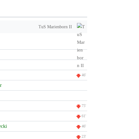
TuS Marienborn II
46'
r
75'
61'
ecki
46'
23'