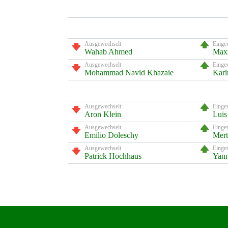
Ausgewechselt
Einge
Wahab Ahmed
Maxi
Ausgewechselt
Einge
Mohammad Navid Khazaie
Kari
Ausgewechselt
Einge
Aron Klein
Luis
Ausgewechselt
Einge
Emilio Doleschy
Mert
Ausgewechselt
Einge
Patrick Hochhaus
Yan