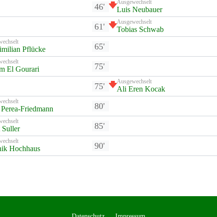
Ausgewechselt
46'
Luis Neubauer
Ausgewechselt
61'
Tobias Schwab
wechselt
65'
milian Pflücke
wechselt
75'
m El Gourari
Ausgewechselt
75'
Ali Eren Kocak
wechselt
80'
 Perea-Friedmann
wechselt
85'
 Suller
wechselt
90'
nik Hochhaus
Datenschutz
Impressum