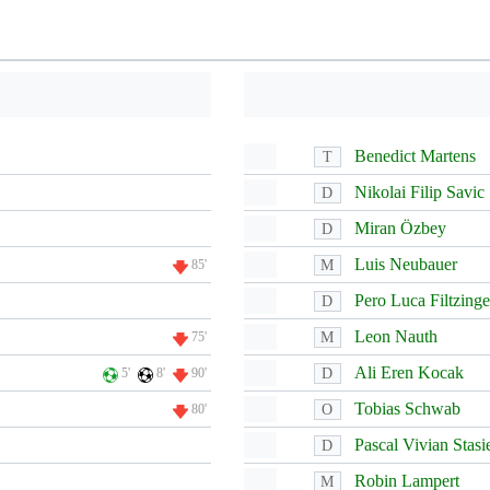
Benedict Martens
T
Nikolai Filip Savic
D
Miran Özbey
D
Luis Neubauer
M
85'
Pero Luca Filtzinge
D
Leon Nauth
M
75'
Ali Eren Kocak
D
5'
8'
90'
Tobias Schwab
O
80'
Pascal Vivian Stasi
D
Robin Lampert
M