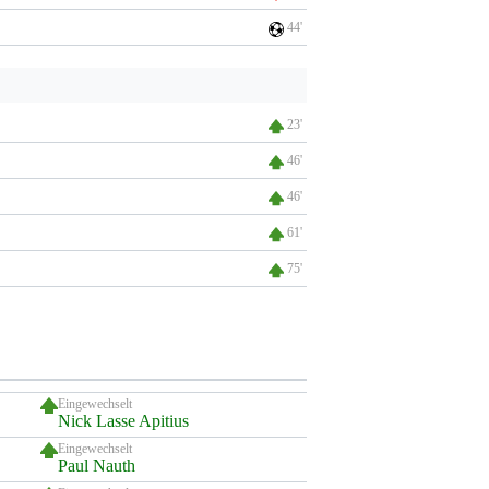
44'
23'
46'
46'
61'
75'
Eingewechselt
Nick Lasse Apitius
Eingewechselt
Paul Nauth