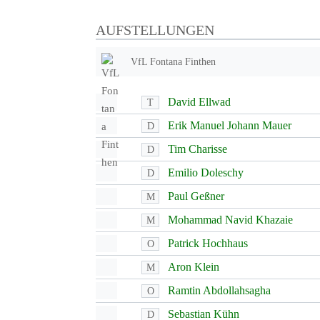
AUFSTELLUNGEN
VfL Fontana Finthen
David Ellwad
T
Erik Manuel Johann Mauer
D
Tim Charisse
D
Emilio Doleschy
D
Paul Geßner
M
Mohammad Navid Khazaie
M
Patrick Hochhaus
O
Aron Klein
M
Ramtin Abdollahsagha
O
Sebastian Kühn
D