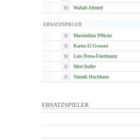
Wahab Ahmed
M
ERSATZSPIELER
Maximilian Pflücke
D
Karim El Gourari
D
Luis Perea-Friedmann
M
Mert Suller
D
Yannik Hochhaus
O
ERSATZSPIELER