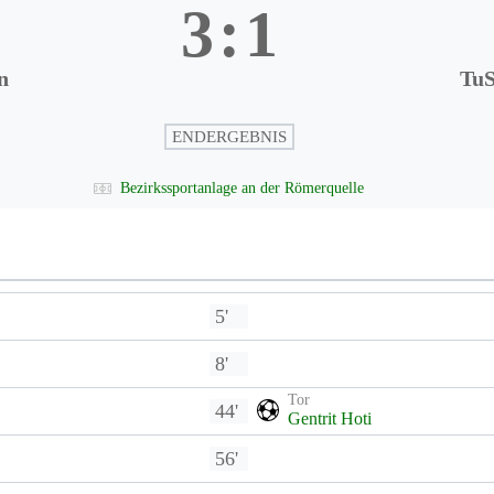
3
:
1
n
TuS
ENDERGEBNIS
Bezirkssportanlage an der Römerquelle
5'
8'
Tor
44'
Gentrit Hoti
56'