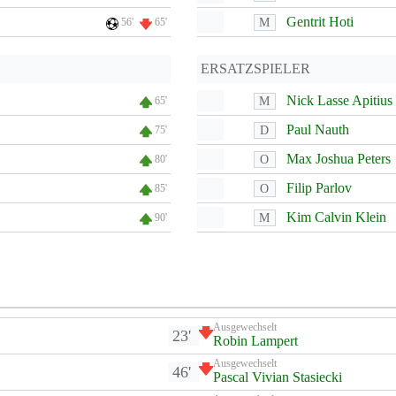
Gentrit Hoti
M
56'
65'
ERSATZSPIELER
Nick Lasse Apitius
M
65'
Paul Nauth
D
75'
Max Joshua Peters
O
80'
Filip Parlov
O
85'
Kim Calvin Klein
M
90'
Ausgewechselt
23'
Robin Lampert
Ausgewechselt
46'
Pascal Vivian Stasiecki