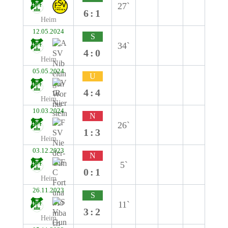
27`
6:1
Heim
12.05.2024
S
34`
4:0
Heim
05.05.2024
U
4:4
Heim
10.03.2024
N
26`
1:3
Heim
03.12.2023
N
5`
0:1
Heim
26.11.2023
S
11`
3:2
Heim