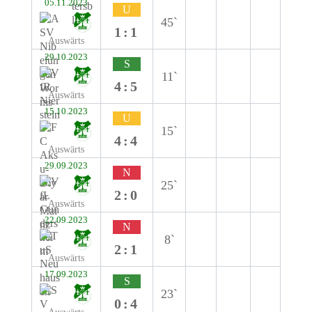
05.11.2023
U
45`
1:1
Auswärts
29.10.2023
S
11`
4:5
Auswärts
15.10.2023
U
15`
4:4
Auswärts
29.09.2023
N
25`
2:0
Auswärts
22.09.2023
N
8`
2:1
Auswärts
17.09.2023
S
23`
0:4