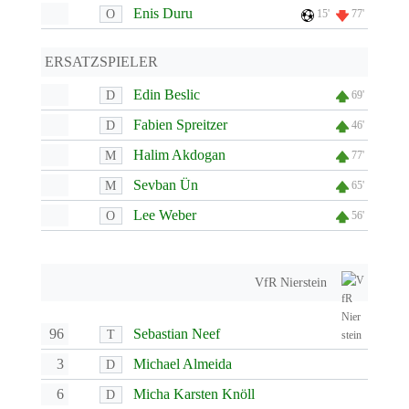
Enis Duru
O
15'
77'
ERSATZSPIELER
Edin Beslic
D
69'
Fabien Spreitzer
D
46'
Halim Akdogan
M
77'
Sevban Ün
M
65'
Lee Weber
O
56'
VfR Nierstein
96
Sebastian Neef
T
3
Michael Almeida
D
6
Micha Karsten Knöll
D