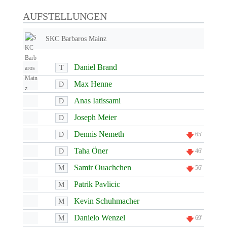
AUFSTELLUNGEN
SKC Barbaros Mainz
Daniel Brand
T
Max Henne
D
Anas Iatissami
D
Joseph Meier
D
Dennis Nemeth
D
65'
Taha Öner
D
46'
Samir Ouachchen
M
56'
Patrik Pavlicic
M
Kevin Schuhmacher
M
Danielo Wenzel
M
69'