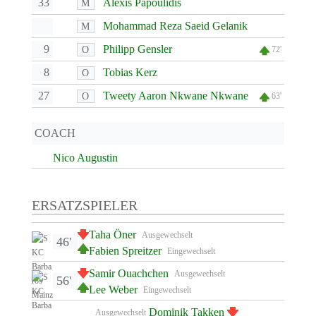
33
Alexis Papoulidis
M
Mohammad Reza Saeid Gelanik
M
9
Philipp Gensler
O
72'
8
Tobias Kerz
O
27
Tweety Aaron Nkwane Nkwane
O
63'
COACH
Nico Augustin
ERSATZSPIELER
Taha Öner
Ausgewechselt
46'
Fabien Spreitzer
Eingewechselt
Samir Ouachchen
Ausgewechselt
56'
Lee Weber
Eingewechselt
Dominik Takken
Ausgewechselt