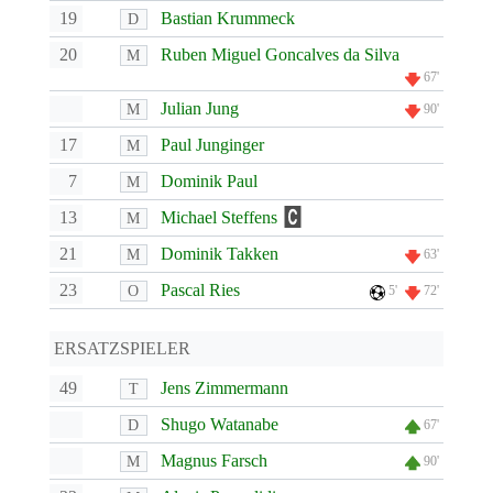
19
Bastian Krummeck
D
20
Ruben Miguel Goncalves da Silva
M
67'
Julian Jung
M
90'
17
Paul Junginger
M
7
Dominik Paul
M
13
Michael Steffens
M
21
Dominik Takken
M
63'
23
Pascal Ries
O
5'
72'
ERSATZSPIELER
49
Jens Zimmermann
T
Shugo Watanabe
D
67'
Magnus Farsch
M
90'