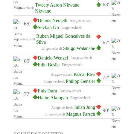
63'
Tweety Aaron Nkwane
Eingewechselt
Nkwane
Dennis Nemeth
Ausgewechselt
65'
Sevban Ün
Eingewechselt
Ruben Miguel Goncalves da
Ausgewechselt
67'
Silva
Shugo Watanabe
Eingewechselt
Danielo Wenzel
Ausgewechselt
69'
Edin Beslic
Eingewechselt
Pascal Ries
Ausgewechselt
72'
Philipp Gensler
Eingewechselt
Enis Duru
Ausgewechselt
77'
Halim Akdogan
Eingewechselt
Julian Jung
Ausgewechselt
90'
Magnus Farsch
Eingewechselt