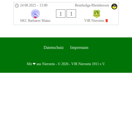
24.08.2025
-
15:00
Bezirksliga Rheinhessen
1
1
SKC Barbaros Mainz
VfR Nierstein
Datenschutz
Impressum
Mit ❤ aus Nierstein - © 2026 - VfR Nierstein 1911 e.V.