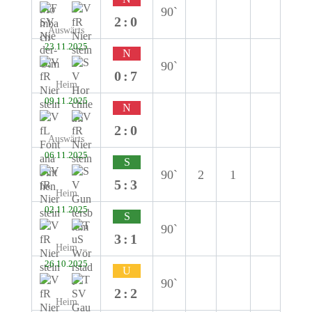
90`
2:0
Auswärts
23.11.2025
N
90`
0:7
Heim
09.11.2025
N
2:0
Auswärts
06.11.2025
S
90`
2
1
5:3
Heim
02.11.2025
S
90`
3:1
Heim
26.10.2025
U
90`
2:2
Heim