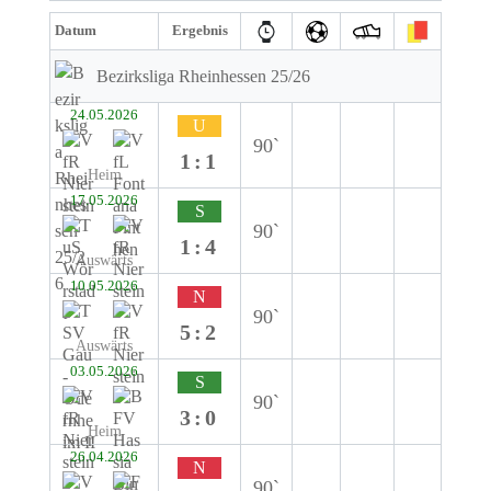
Datum
Ergebnis
Bezirksliga Rheinhessen 25/26
24.05.2026
U
90`
1:1
Heim
17.05.2026
S
90`
1:4
Auswärts
10.05.2026
N
90`
5:2
Auswärts
03.05.2026
S
90`
3:0
Heim
26.04.2026
N
90`