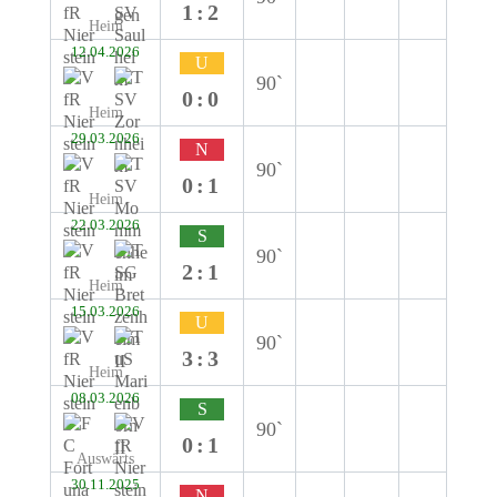
1:2
Heim
12.04.2026
U
90`
0:0
Heim
29.03.2026
N
90`
0:1
Heim
22.03.2026
S
90`
2:1
Heim
15.03.2026
U
90`
3:3
Heim
08.03.2026
S
90`
0:1
Auswärts
30.11.2025
N