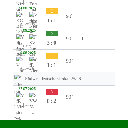
Heim
24.08.2025
U
90`
1:1
Auswärts
17.08.2025
S
90`
1
3:0
Heim
10.08.2025
U
90`
1:1
Auswärts
Südwestdeutscher-Pokal 25/26
27.07.2025
N
90`
0:2
Heim