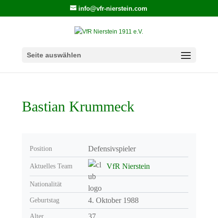
info@vfr-nierstein.com
Seite auswählen
Bastian Krummeck
Defensivspieler
Position
VfR Nierstein
Aktuelles Team
Nationalität
4. Oktober 1988
Geburtstag
37
Alter