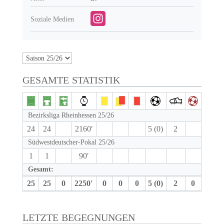
Soziale Medien
GESAMTE STATISTIK
Bezirksliga Rheinhessen 25/26
24
24
2160′
5 (0)
2
Südwestdeutscher-Pokal 25/26
1
1
90′
Gesamt:
25
25
0
2250′
0
0
0
5 (0)
2
0
LETZTE BEGEGNUNGEN