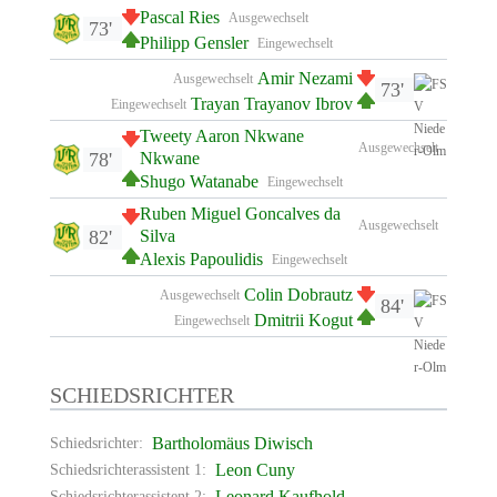
Pascal Ries
Ausgewechselt
73'
Philipp Gensler
Eingewechselt
Amir Nezami
Ausgewechselt
73'
Trayan Trayanov Ibrov
Eingewechselt
Tweety Aaron Nkwane
Ausgewechselt
78'
Nkwane
Shugo Watanabe
Eingewechselt
Ruben Miguel Goncalves da
Ausgewechselt
82'
Silva
Alexis Papoulidis
Eingewechselt
Colin Dobrautz
Ausgewechselt
84'
Dmitrii Kogut
Eingewechselt
SCHIEDSRICHTER
Bartholomäus Diwisch
Schiedsrichter:
Leon Cuny
Schiedsrichterassistent 1:
Leonard Kaufhold
Schiedsrichterassistent 2: