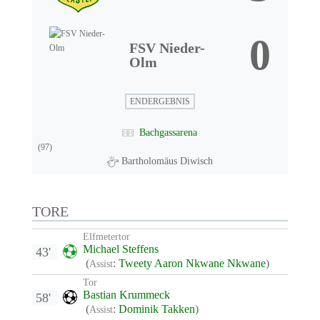
0
FSV Nieder-
Olm
ENDERGEBNIS
Bachgassarena
(97)
Bartholomäus Diwisch
TORE
Elfmetertor
Michael Steffens
43'
(
:
Tweety Aaron Nkwane Nkwane
)
Assist
Tor
Bastian Krummeck
58'
(
:
Dominik Takken
)
Assist