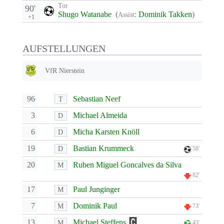
Tor
90'
Shugo Watanabe
(
:
Dominik Takken
)
Assist
+1
AUFSTELLUNGEN
VfR Nierstein
96
Sebastian Neef
T
3
Michael Almeida
D
6
Micha Karsten Knöll
D
19
Bastian Krummeck
D
58'
20
Ruben Miguel Goncalves da Silva
M
82'
17
Paul Junginger
M
7
Dominik Paul
M
73'
13
Michael Steffens
M
43'