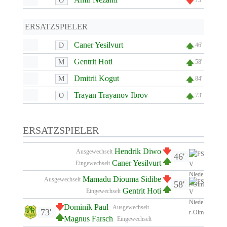
O
73'
ERSATZSPIELER
Caner Yesilvurt
D
46'
Gentrit Hoti
M
58'
Dmitrii Kogut
M
84'
Trayan Trayanov Ibrov
O
73'
ERSATZSPIELER
Hendrik Diwo
Ausgewechselt
46'
Caner Yesilvurt
Eingewechselt
Mamadu Diouma Sidibe
Ausgewechselt
58'
Gentrit Hoti
Eingewechselt
Dominik Paul
Ausgewechselt
73'
Magnus Farsch
Eingewechselt