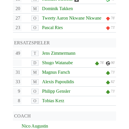
20
Dominik Takken
M
27
Tweety Aaron Nkwane Nkwane
O
78'
23
Pascal Ries
O
73'
ERSATZSPIELER
49
Jens Zimmermann
T
Shugo Watanabe
D
78'
90'
31
Magnus Farsch
M
73'
33
Alexis Papoulidis
M
82'
9
Philipp Gensler
O
73'
8
Tobias Kerz
O
COACH
Nico Augustin