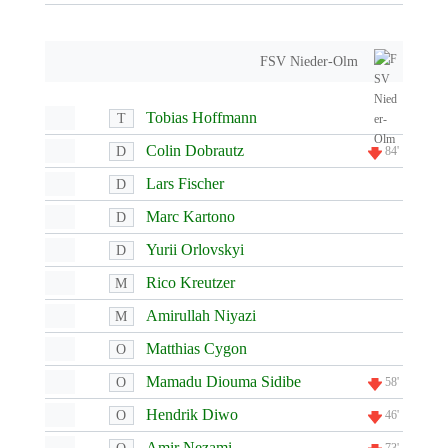
FSV Nieder-Olm
Tobias Hoffmann
T
Colin Dobrautz
D
84'
Lars Fischer
D
Marc Kartono
D
Yurii Orlovskyi
D
Rico Kreutzer
M
Amirullah Niyazi
M
Matthias Cygon
O
Mamadu Diouma Sidibe
O
58'
Hendrik Diwo
O
46'
Amir Nezami