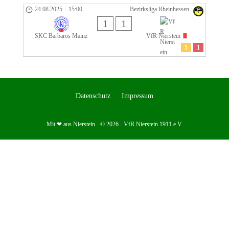
24.08.2025
-
15:00
Bezirksliga Rheinhessen
1
1
SKC Barbaros Mainz
VfR Nierstein
5
1
Datenschutz
Impressum
Mit ❤ aus Nierstein - © 2026 - VfR Nierstein 1911 e.V.