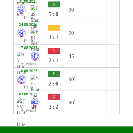
31.08.2025
S
90`
5:0
Heim
24.08.2025
U
90`
1:1
Heim
17.08.2025
N
45`
2:1
Auswärts
10.08.2025
S
90`
2:0
Heim
03.08.2025
N
90`
3:2
Auswärts