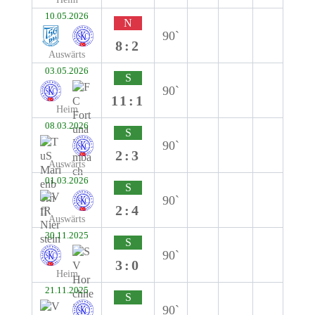
10.05.2026
N
90`
8:2
Auswärts
03.05.2026
S
90`
11:1
Heim
08.03.2026
S
90`
2:3
Auswärts
01.03.2026
S
90`
2:4
Auswärts
30.11.2025
S
90`
3:0
Heim
21.11.2025
S
90`