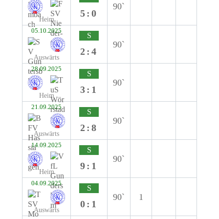
90`
5:0
Heim
05.10.2025
S
90`
2:4
Auswärts
28.09.2025
S
90`
3:1
Heim
21.09.2025
S
90`
2:8
Auswärts
14.09.2025
S
90`
9:1
Heim
04.09.2025
S
90`
1
0:1
Auswärts