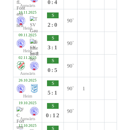
0:4
Auswärts
16.11.2025
S
90`
2:0
Heim
09.11.2025
S
90`
3:1
Heim
02.11.2025
S
90`
0:5
Auswärts
26.10.2025
S
90`
1
5:1
Heim
19.10.2025
S
90`
0:12
Auswärts
12.10.2025
S