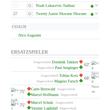
Noah Lukacevic-Tadinac
O
78'
27
Tweety Aaron Nkwane Nkwane
O
78'
COACH
Nico Augustin
ERSATZSPIELER
Dominik Takken
Ausgewechselt
62'
Paul Junginger
Eingewechselt
Tobias Kerz
Ausgewechselt
68'
Magnus Farsch
Eingewechselt
Carlo Breswald
Ausgewechselt
75'
Marcel Hoffmann
Eingewechselt
Marcel Schulz
Ausgewechselt
75'
Yassine Laghdaif
Eingewechselt