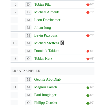
5
Tobias Pilz
D
90'
7
Michael Almeida
D
78'
Leon Dorsheimer
M
Julian Jung
M
Levin Przybysz
M
78'
13
Michael Steffens
M
Dominik Takken
M
62'
8
Tobias Kerz
O
68'
ERSATZSPIELER
George Abo Diab
M
11
Magnus Farsch
M
68'
Paul Junginger
M
62'
Philipp Gensler
O
90'