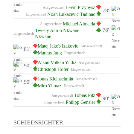
Levin Przybysz
Ausgewechselt
78'
Noah Lukacevic-Tadinac
Eingewechselt
Michael Almeida
Ausgewechselt
78'
Tweety Aaron Nkwane
Eingewechselt
Nkwane
Matej Jakob Izakovic
Ausgewechselt
81'
Marcus Jung
Eingewechselt
Alkan Volkan Yildiz
Ausgewechselt
90'
Christoph Höfer
Eingewechselt
Jonas Kleinschmitt
Ausgewechselt
90'
Miro Yilmaz
Eingewechselt
Tobias Pilz
Ausgewechselt
90'
Philipp Gensler
Eingewechselt
SCHIEDSRICHTER