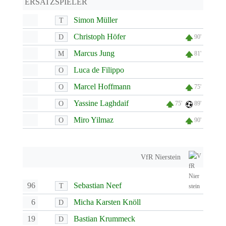
ERSATZSPIELER
Simon Müller
T
Christoph Höfer
D
90'
Marcus Jung
M
81'
Luca de Filippo
O
Marcel Hoffmann
O
75'
Yassine Laghdaif
O
75'
89'
Miro Yilmaz
O
90'
VfR Nierstein
96
Sebastian Neef
T
6
Micha Karsten Knöll
D
19
Bastian Krummeck
D