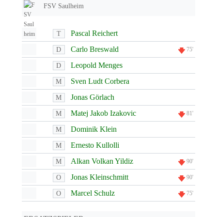
FSV Saulheim
Pascal Reichert
T
Carlo Breswald
D
75'
Leopold Menges
D
Sven Ludt Corbera
M
Jonas Görlach
M
Matej Jakob Izakovic
M
81'
Dominik Klein
M
Ernesto Kullolli
M
Alkan Volkan Yildiz
M
90'
Jonas Kleinschmitt
O
90'
Marcel Schulz
O
75'