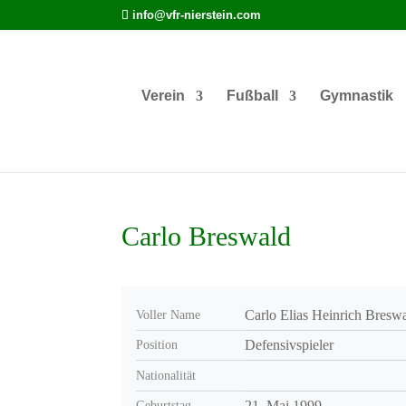
info@vfr-nierstein.com
Verein
Fußball
Gymnastik
Carlo Breswald
Carlo Elias Heinrich Bresw
Voller Name
Defensivspieler
Position
Nationalität
21. Mai 1999
Geburtstag