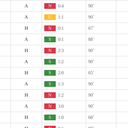
A
N
6:4
90`
A
U
1:1
90`
H
N
0:1
67`
A
S
0:1
88`
H
N
2:3
90`
A
S
1:2
90`
H
S
2:0
65`
A
S
1:3
90`
H
N
1:2
90`
A
N
3:0
90`
H
S
1:0
68`