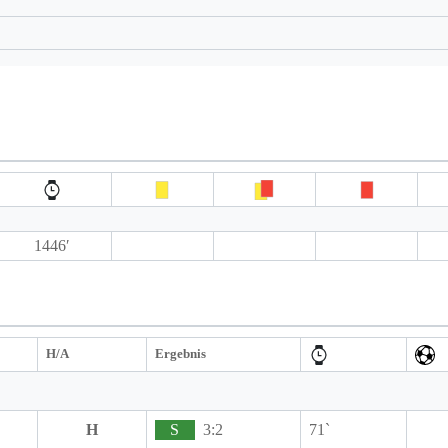
1446′
H/A
Ergebnis
H
S
3:2
71`