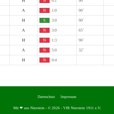
H
N
0:1
90`
A
N
1:0
90`
H
S
3:0
90`
A
N
3:0
65`
H
N
1:3
90`
A
N
5:0
32`
H
N
0:4
Datenschutz
Impressum
Mit ❤ aus Nierstein - © 2026 - VfR Nierstein 1911 e.V.