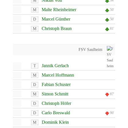
Niklas Voll
M
34'
Malte Rheinheimer
M
50'
Marcel Günther
D
50'
Christoph Braun
M
81'
FSV Saulheim
Jannik Gerlach
T
Marcel Hoffmann
M
Fabian Schuster
D
Simon Schmitt
M
87'
Christoph Höfer
D
Carlo Breswald
D
90'
Dominik Klein
M