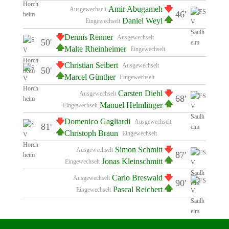
Amir Abugameh
Ausgewechselt
46'
Daniel Weyl
Eingewechselt
Dennis Renner
Ausgewechselt
50'
Malte Rheinheimer
Eingewechselt
Christian Seibert
Ausgewechselt
50'
Marcel Günther
Eingewechselt
Carsten Diehl
Ausgewechselt
68'
Manuel Helmlinger
Eingewechselt
Domenico Gagliardi
Ausgewechselt
81'
Christoph Braun
Eingewechselt
Simon Schmitt
Ausgewechselt
87'
Jonas Kleinschmitt
Eingewechselt
Carlo Breswald
Ausgewechselt
90'
Pascal Reichert
Eingewechselt