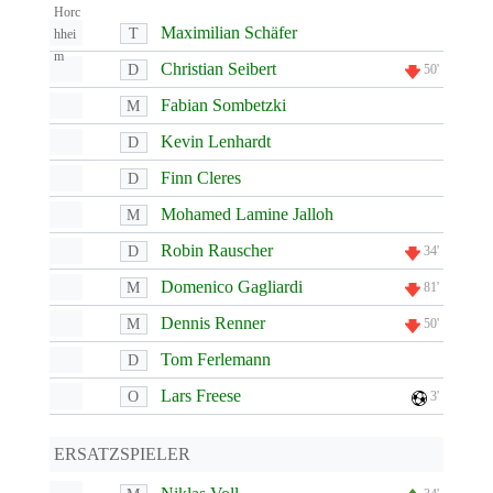
Maximilian Schäfer
T
Christian Seibert
D
50'
Fabian Sombetzki
M
Kevin Lenhardt
D
Finn Cleres
D
Mohamed Lamine Jalloh
M
Robin Rauscher
D
34'
Domenico Gagliardi
M
81'
Dennis Renner
M
50'
Tom Ferlemann
D
Lars Freese
O
3'
ERSATZSPIELER