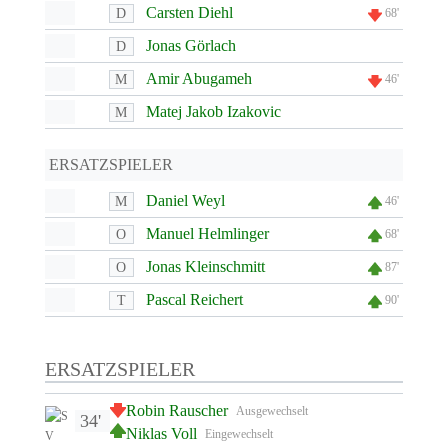
Carsten Diehl
D
68'
Jonas Görlach
D
Amir Abugameh
M
46'
Matej Jakob Izakovic
M
ERSATZSPIELER
Daniel Weyl
M
46'
Manuel Helmlinger
O
68'
Jonas Kleinschmitt
O
87'
Pascal Reichert
T
90'
ERSATZSPIELER
Robin Rauscher
Ausgewechselt
34'
Niklas Voll
Eingewechselt